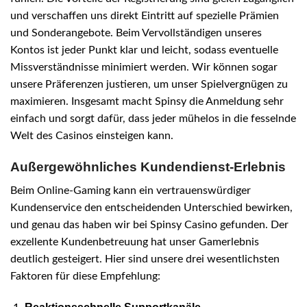
und verschaffen uns direkt Eintritt auf spezielle Prämien
und Sonderangebote. Beim Vervollständigen unseres
Kontos ist jeder Punkt klar und leicht, sodass eventuelle
Missverständnisse minimiert werden. Wir können sogar
unsere Präferenzen justieren, um unser Spielvergnügen zu
maximieren. Insgesamt macht Spinsy die Anmeldung sehr
einfach und sorgt dafür, dass jeder mühelos in die fesselnde
Welt des Casinos einsteigen kann.
Außergewöhnliches Kundendienst-Erlebnis
Beim Online-Gaming kann ein vertrauenswürdiger
Kundenservice den entscheidenden Unterschied bewirken,
und genau das haben wir bei Spinsy Casino gefunden. Der
exzellente Kundenbetreuung hat unser Gamerlebnis
deutlich gesteigert. Hier sind unsere drei wesentlichsten
Faktoren für diese Empfehlung: