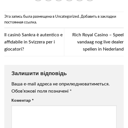
Эта запись была размещена в
Uncategorized
. Добавить в закладки
постоянная ссылка
.
Il casinò Sankra è autentico e
Rich Royal Casino – Speel
affidabile in Svizzera per i
vandaag nog live dealer
giocatori?
spellen in Nederland
Залишити відповідь
Ваша e-mail адреса не оприлюднюватиметься.
Обов’язкові поля позначені
*
Коментар
*