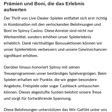
Prämien und Boni, die das Erlebnis
aufwerten
Der Thrill von Live-Dealer-Spielen entfaltet sich erst richtig
in Kombination mit den verlockenden Belohnungen und
Boni im Spinsy Casino. Diese Anreize sind nicht nur
Werbemittel, sondern erhöhen unser Spielerlebnis
erheblich. Dank reichhaltiger Bonusaktionen können wir
unser Spielerlebnis verbessern und unsere Gewinnchancen
signifikant erhöhen.
Darüber hinaus honoriert Spinsy mit seinen
Treueprogrammen unser beständiges Spielvergnügen. Beim
Spielen erhalten wir Punkte, die wir gegen besondere
Angebote, Freispiele oder sogar Cashback umtauschen
können. Dieses abgestufte System belohnt unsere Treue
und sorgt für fortwährende Spannung.
Diese Belohnungen unterstützen das Wir-Gefühl unter uns