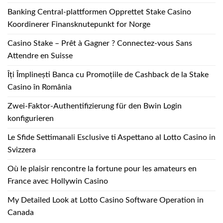
Banking Central-plattformen Opprettet Stake Casino
Koordinerer Finansknutepunkt for Norge
Casino Stake – Prêt à Gagner ? Connectez-vous Sans
Attendre en Suisse
Îți Împlinești Banca cu Promoțiile de Cashback de la Stake
Casino în România
Zwei-Faktor-Authentifizierung für den Bwin Login
konfigurieren
Le Sfide Settimanali Esclusive ti Aspettano al Lotto Casino in
Svizzera
Où le plaisir rencontre la fortune pour les amateurs en
France avec Hollywin Casino
My Detailed Look at Lotto Casino Software Operation in
Canada