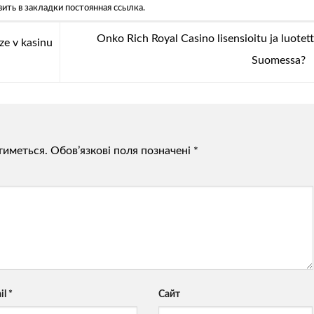
вить в закладки
постоянная ссылка
.
Onko Rich Royal Casino lisensioitu ja luotet
ze v kasinu
Suomessa?
тиметься.
Обов’язкові поля позначені
*
il
*
Сайт