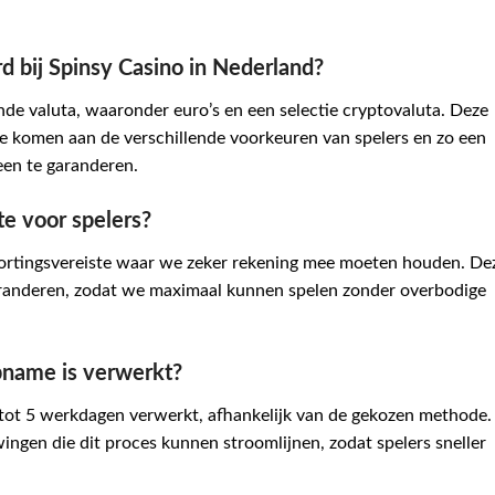
 bij Spinsy Casino in Nederland?
nde valuta, waaronder euro’s en een selectie cryptovaluta. Deze
t te komen aan de verschillende voorkeuren van spelers en zo een
een te garanderen.
te voor spelers?
tortingsvereiste waar we zeker rekening mee moeten houden. De
garanderen, zodat we maximaal kunnen spelen zonder overbodige
pname is verwerkt?
tot 5 werkdagen verwerkt, afhankelijk van de gekozen methode.
ngen die dit proces kunnen stroomlijnen, zodat spelers sneller