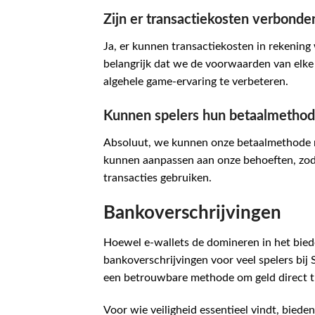
Zijn er transactiekosten verbond
Ja, er kunnen transactiekosten in rekening
belangrijk dat we de voorwaarden van elke 
algehele game-ervaring te verbeteren.
Kunnen spelers hun betaalmethode
Absoluut, we kunnen onze betaalmethode na
kunnen aanpassen aan onze behoeften, zoda
transacties gebruiken.
Bankoverschrijvingen
Hoewel e-wallets de domineren in het biede
bankoverschrijvingen voor veel spelers bij 
een betrouwbare methode om geld direct t
Voor wie veiligheid essentieel vindt, biede