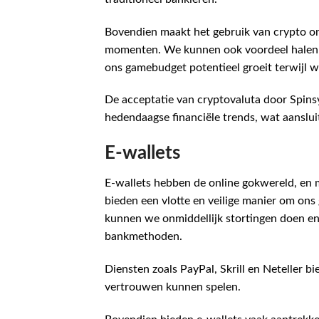
Bovendien maakt het gebruik van crypto on
momenten. We kunnen ook voordeel halen va
ons gamebudget potentieel groeit terwijl w
De acceptatie van cryptovaluta door Spins
hedendaagse financiële trends, wat aansluit
E-wallets
E-wallets hebben de online gokwereld, en 
bieden een vlotte en veilige manier om ons 
kunnen we onmiddellijk stortingen doen e
bankmethoden.
Diensten zoals PayPal, Skrill en Neteller 
vertrouwen kunnen spelen.