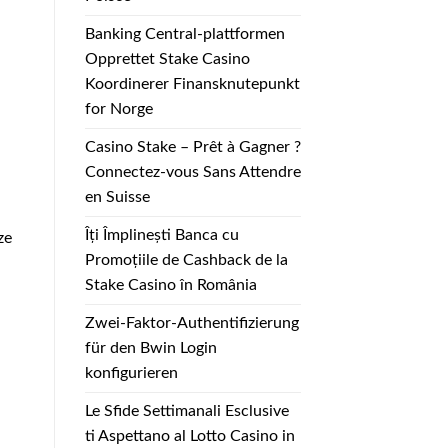
Banking Central-plattformen
Opprettet Stake Casino
Koordinerer Finansknutepunkt
for Norge
Casino Stake – Prêt à Gagner ?
Connectez-vous Sans Attendre
en Suisse
Îți Împlinești Banca cu
ze
Promoțiile de Cashback de la
Stake Casino în România
Zwei-Faktor-Authentifizierung
für den Bwin Login
konfigurieren
Le Sfide Settimanali Esclusive
ti Aspettano al Lotto Casino in