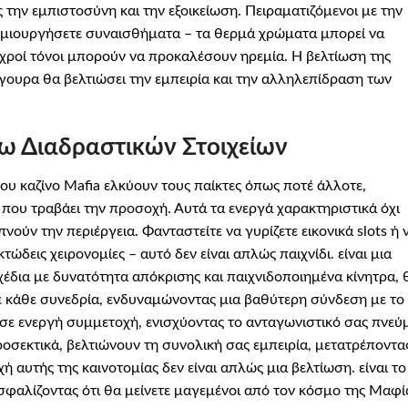
την εμπιστοσύνη και την εξοικείωση. Πειραματιζόμενοι με την
ημιουργήσετε συναισθήματα – τα θερμά χρώματα μπορεί να
χροί τόνοι μπορούν να προκαλέσουν ηρεμία. Η βελτίωση της
γουρα θα βελτιώσει την εμπειρία και την αλληλεπίδραση των
ω Διαδραστικών Στοιχείων
ου καζίνο Mafia ελκύουν τους παίκτες όπως ποτέ άλλοτε,
που τραβάει την προσοχή. Αυτά τα ενεργά χαρακτηριστικά όχι
νούν την περιέργεια. Φανταστείτε να γυρίζετε εικονικά slots ή 
κτώδεις χειρονομίες – αυτό δεν είναι απλώς παιχνίδι. είναι μια
έδια με δυνατότητα απόκρισης και παιχνιδοποιημένα κίνητρα, 
ε κάθε συνεδρία, ενδυναμώνοντας μια βαθύτερη σύνδεση με το
ι σε ενεργή συμμετοχή, ενισχύοντας το ανταγωνιστικό σας πνεύ
οσεκτικά, βελτιώνουν τη συνολική σας εμπειρία, μετατρέποντα
αυτής της καινοτομίας δεν είναι απλώς μια βελτίωση. είναι το
σφαλίζοντας ότι θα μείνετε μαγεμένοι από τον κόσμο της Μαφί