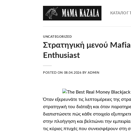
Skip
to
КАТАЛОГ 
content
UNCATEGORIZED
Στρατηγική μενού Mafia
Enthusiast
POSTED ON
08.04.2026
BY
ADMIN
Όταν εξερευνάτε τις λεπτομέρειες της στρ
στρατηγική του διάταξη και όταν παρατηρ
διαπιστώσετε πώς κάθε στοιχείο εξυπηρετ
στην πλοήγηση και βελτιώνει την εμπειρία
τις κύριες πτυχές που συνεισφέρουν στη 