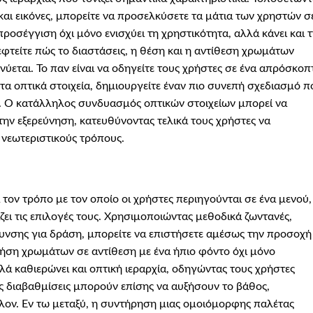
και εικόνες, μπορείτε να προσελκύσετε τα μάτια των χρηστών σ
προσέγγιση όχι μόνο ενισχύει τη χρηστικότητα, αλλά κάνει και 
φτείτε πώς το διαστάσεις, η θέση και η αντίθεση χρωμάτων
ύεται. Το παν είναι να οδηγείτε τους χρήστες σε ένα απρόσκοπ
τα οπτικά στοιχεία, δημιουργείτε έναν πιο συνεπή σχεδιασμό π
ς. Ο κατάλληλος συνδυασμός οπτικών στοιχείων μπορεί να
 την εξερεύνηση, κατευθύνοντας τελικά τους χρήστες να
 νεωτεριστικούς τρόπους.
τον τρόπο με τον οποίο οι χρήστες περιηγούνται σε ένα μενού,
ζει τις επιλογές τους. Χρησιμοποιώντας μεθοδικά ζωντανές,
υνσης για δράση, μπορείτε να επιστήσετε αμέσως την προσοχή
χρήση χρωμάτων σε αντίθεση με ένα ήπιο φόντο όχι μόνο
λά καθιερώνει και οπτική ιεραρχία, οδηγώντας τους χρήστες
ές διαβαθμίσεις μπορούν επίσης να αυξήσουν το βάθος,
λον. Εν τω μεταξύ, η συντήρηση μιας ομοιόμορφης παλέτας