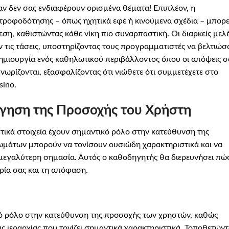
αν δεν σας ενδιαφέρουν ορισμένα θέματα! Επιπλέον, η
τροφοδότησης – όπως ηχητικά εφέ ή κινούμενα σχέδια – μπορε
ση, καθιστώντας κάθε νίκη πιο συναρπαστική. Οι διαρκείς μελ
 τις τάσεις, υποστηρίζοντας τους προγραμματιστές να βελτιώσ
δημιουργία ενός καθηλωτικού περιβάλλοντος όπου οι απόψεις σ
ρίζονται, εξασφαλίζοντας ότι νιώθετε ότι συμμετέχετε στο
sino.
ήγηση της Προσοχής του Χρήστη
οπτικά στοιχεία έχουν σημαντικό ρόλο στην κατεύθυνση της
ρωμάτων μπορούν να τονίσουν ουσιώδη χαρακτηριστικά και να
 μεγαλύτερη σημασία. Αυτός ο καθοδηγητής θα διερευνήσει πώ
ρία σας και τη απόφαση.
ικό ρόλο στην κατεύθυνση της προσοχής των χρηστών, καθώς
 ιεραρχίας που τονίζει σημαντικά χαρακτηριστικά. Τοποθετώντ