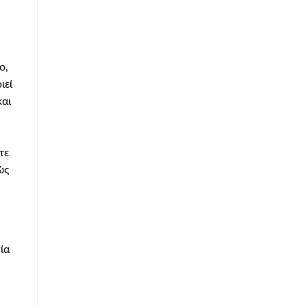
ο,
ιεί
και
τε
ώς
ία