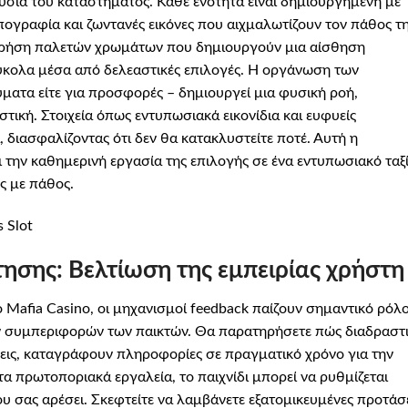
ουσία του καταστήματος. Κάθε ενότητα είναι δημιουργημένη με
ογραφία και ζωντανές εικόνες που αιχμαλωτίζουν τον πάθος τ
η χρήση παλετών χρωμάτων που δημιουργούν μια αίσθηση
ύκολα μέσα από δελεαστικές επιλογές. Η οργάνωση των
εύματα είτε για προσφορές – δημιουργεί μια φυσική ροή,
ική. Στοιχεία όπως εντυπωσιακά εικονίδια και ευφυείς
 διασφαλίζοντας ότι δεν θα κατακλυστείτε ποτέ. Αυτή η
ην καθημερινή εργασία της επιλογής σε ένα εντυπωσιακό ταξί
ς με πάθος.
σης: Βελτίωση της εμπειρίας χρήστη
ο Mafia Casino, οι μηχανισμοί feedback παίζουν σημαντικό ρόλ
ν συμπεριφορών των παικτών. Θα παρατηρήσετε πώς διαδραστ
εις, καταγράφουν πληροφορίες σε πραγματικό χρόνο για την
α πρωτοποριακά εργαλεία, το παιχνίδι μπορεί να ρυθμίζεται
 σας αρέσει. Σκεφτείτε να λαμβάνετε εξατομικευμένες προτάσ