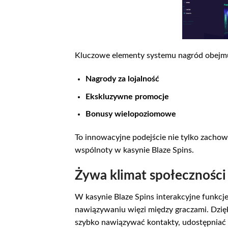
Kluczowe elementy systemu nagród obejmu
Nagrody za lojalność
Ekskluzywne promocje
Bonusy wielopoziomowe
To innowacyjne podejście nie tylko zachowu
wspólnoty w kasynie Blaze Spins.
Żywa klimat społeczności
W kasynie Blaze Spins interakcyjne funkcj
nawiązywaniu więzi między graczami. Dzi
szybko nawiązywać kontakty, udostępniać d