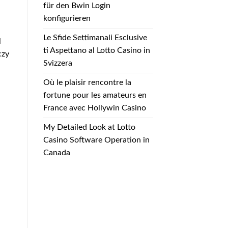
für den Bwin Login
konfigurieren
Le Sfide Settimanali Esclusive
l
ti Aspettano al Lotto Casino in
czy
Svizzera
Où le plaisir rencontre la
fortune pour les amateurs en
France avec Hollywin Casino
My Detailed Look at Lotto
Casino Software Operation in
Canada