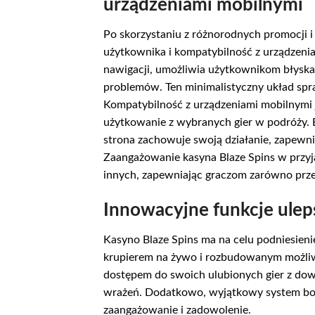
urządzeniami mobilnymi
Po skorzystaniu z różnorodnych promocji i
użytkownika i kompatybilność z urządzenia
nawigacji, umożliwia użytkownikom błyskaw
problemów. Ten minimalistyczny układ spr
Kompatybilność z urządzeniami mobilnymi j
użytkowanie z wybranych gier w podróży. B
strona zachowuje swoją działanie, zapewn
Zaangażowanie kasyna Blaze Spins w przyja
innych, zapewniając graczom zarówno przeż
Innowacyjne funkcje ulep
Kasyno Blaze Spins ma na celu podniesien
krupierem na żywo i rozbudowanym możliw
dostępem do swoich ulubionych gier z dow
wrażeń. Dodatkowo, wyjątkowy system bon
zaangażowanie i zadowolenie.