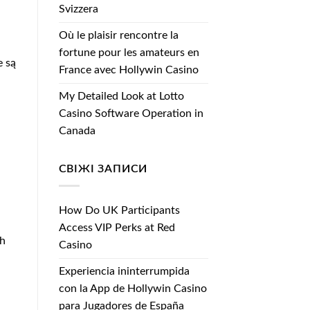
Svizzera
Où le plaisir rencontre la
fortune pour les amateurs en
e są
France avec Hollywin Casino
My Detailed Look at Lotto
Casino Software Operation in
Canada
СВІЖІ ЗАПИСИ
How Do UK Participants
Access VIP Perks at Red
ch
Casino
Experiencia ininterrumpida
con la App de Hollywin Casino
para Jugadores de España