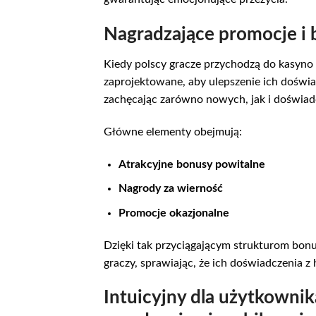
Nagradzające promocje i b
Kiedy polscy gracze przychodzą do kasyno B
zaprojektowane, aby ulepszenie ich doświad
zachęcając zarówno nowych, jak i doświad
Główne elementy obejmują:
Atrakcyjne bonusy powitalne
Nagrody za wierność
Promocje okazjonalne
Dzięki tak przyciągającym strukturom bon
graczy, sprawiając, że ich doświadczenia z
Intuicyjny dla użytkownika