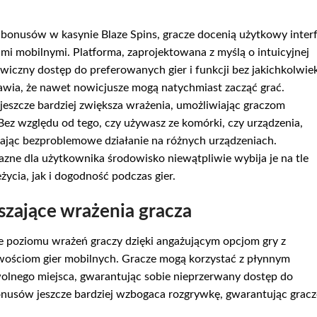
 bonusów w kasynie Blaze Spins, gracze docenią użytkowy interf
mi mobilnymi. Platforma, zaprojektowana z myślą o intuicyjnej
iczny dostęp do preferowanych gier i funkcji bez jakichkolwie
awia, że nawet nowicjusze mogą natychmiast zacząć grać.
eszcze bardziej zwiększa wrażenia, umożliwiając graczom
ez względu od tego, czy używasz ze komórki, czy urządzenia,
iając bezproblemowe działanie na różnych urządzeniach.
zne dla użytkownika środowisko niewątpliwie wybija je na tle
ycia, jak i dogodność podczas gier.
szające wrażenia gracza
ie poziomu wrażeń graczy dzięki angażującym opcjom gry z
ościom gier mobilnych. Gracze mogą korzystać z płynnym
olnego miejsca, gwarantując sobie nieprzerwany dostęp do
usów jeszcze bardziej wzbogaca rozgrywkę, gwarantując grac