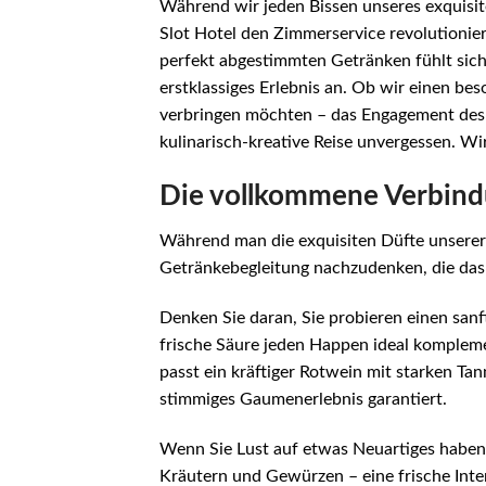
Während wir jeden Bissen unseres exquisit
Slot Hotel den Zimmerservice revolutionie
perfekt abgestimmten Getränken fühlt sich
erstklassiges Erlebnis an. Ob wir einen be
verbringen möchten – das Engagement des 
kulinarisch-kreative Reise unvergessen. Wi
Die vollkommene Verbindu
Während man die exquisiten Düfte unserer D
Getränkebegleitung nachzudenken, die das 
Denken Sie daran, Sie probieren einen sanft
frische Säure jeden Happen ideal kompleme
passt ein kräftiger Rotwein mit starken Tan
stimmiges Gaumenerlebnis garantiert.
Wenn Sie Lust auf etwas Neuartiges haben,
Kräutern und Gewürzen – eine frische Interp