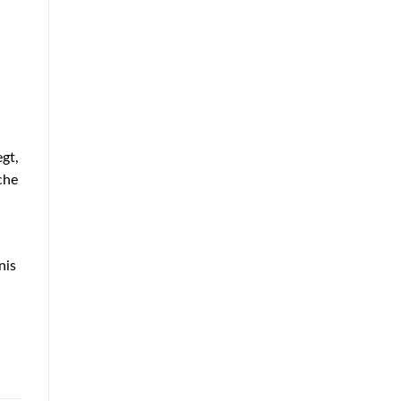
gt,
che
nis