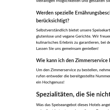
vielfältigen Möglichkeiten und gestalten Sie
Werden spezielle Ernährungsbesch
berücksichtigt?
Selbstverständlich bietet unsere Speiseka
glutenlose und vegane Gerichte. Wir freue
kulinarisches Erlebnis zu garantieren, bei
Lassen Sie uns gemeinsam genießen!
Wie kann ich den Zimmerservice 
Um den Zimmerservice zu bestellen, nehmen
rufen entweder die bereitgestellte Nummer 
ein Hochgenuss!
Spezialitäten, die Sie nich
Was das Speiseangebot dieses Hotels ange