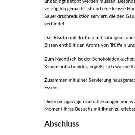
unbedingt betont werden müssen. Besonders
vorzüglich gemacht ist und eine krosse Haut
Sauerkirschreduktion serviert, die den G
verbindet.
Das Risotto mit Trüffeln mit sahnigem, aber
Bissen enthüllt den Aroma von Trüffeln und
Zum Nachtisch ist der Schokoladenkuchen m
Kruste aufschneidet, ergießt sich warme S
Zusammen mit einer Servierung hausgemacht
Essens.
Diese einzigartigen Gerichte zeugen von wa
Moment Ihres Besuchs mit Ihnen zu erlebe
Abschluss