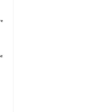
re
he