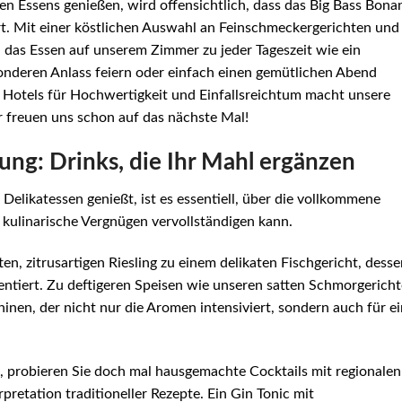
en Essens genießen, wird offensichtlich, dass das Big Bass Bona
rt. Mit einer köstlichen Auswahl an Feinschmeckergerichten und
 das Essen auf unserem Zimmer zu jeder Tageszeit wie ein
sonderen Anlass feiern oder einfach einen gemütlichen Abend
Hotels für Hochwertigkeit und Einfallsreichtum macht unsere
r freuen uns schon auf das nächste Mal!
ng: Drinks, die Ihr Mahl ergänzen
elikatessen genießt, ist es essentiell, über die vollkommene
kulinarische Vergnügen vervollständigen kann.
en, zitrusartigen Riesling zu einem delikaten Fischgericht, dess
ntiert. Zu deftigeren Speisen wie unseren satten Schmorgerich
ninen, der nicht nur die Aromen intensiviert, sondern auch für e
 probieren Sie doch mal hausgemachte Cocktails mit regionalen
retation traditioneller Rezepte. Ein Gin Tonic mit