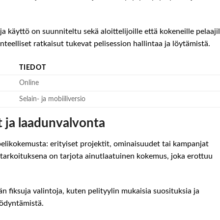
 ja käyttö on suunniteltu sekä aloittelijoille että kokeneille pelaajil
eelliset ratkaisut tukevat pelisession hallintaa ja löytämistä.
TIEDOT
Online
Selain- ja mobiiliversio
 ja laadunvalvonta
elikokemusta: erityiset projektit, ominaisuudet tai kampanjat
tarkoituksena on tarjota ainutlaatuinen kokemus, joka erottuu
n fiksuja valintoja, kuten pelityylin mukaisia suosituksia ja
yödyntämistä.