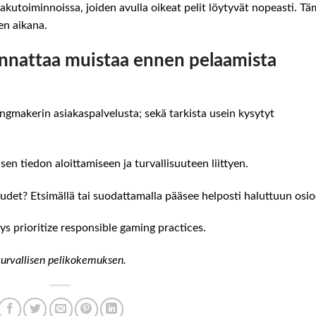
hakutoiminnoissa, joiden avulla oikeat pelit löytyvät nopeasti. T
ten aikana.
annattaa muistaa ennen pelaamista
ingmakerin asiakaspalvelusta; sekä tarkista usein kysytyt
en tiedon aloittamiseen ja turvallisuuteen liittyen.
udet? Etsimällä tai suodattamalla pääsee helposti haluttuun osi
ys prioritize responsible gaming practices.
turvallisen pelikokemuksen.