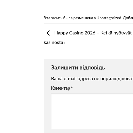
Эта запись была размещена в
Uncategorized
. Доба
Happy Casino 2026 – Ketkä hyötyvät 
kasinosta?
Залишити відповідь
Ваша e-mail адреса не оприлюднюва
Коментар
*