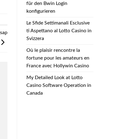
für den Bwin Login
konfigurieren
Le Sfide Settimanali Esclusive
ti Aspettano al Lotto Casino in
esap
Svizzera
Où le plaisir rencontre la
fortune pour les amateurs en
France avec Hollywin Casino
My Detailed Look at Lotto
Casino Software Operation in
Canada