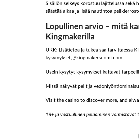
Sisällön selkeys korostuu lajittelussa sekä 
säästää aikaa ja lisää nautintoa pelikierros
Lopullinen arvio – mitä k
Kingmakerilla
UKK: Lisätietoa ja tukea saa tarvittaessa K
kysymykset,
//kingmakersuomi.com
.
Usein kysytyt kysymykset kattavat tarpeellis
Missä näkyvät pelit ja vedonlyöntiominaisu
Visit the casino to discover more, and alwa
18+ ja vastuullinen pelaaminen varmistavat 