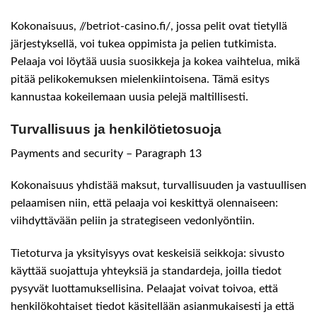
Kokonaisuus,
//betriot-casino.fi/
, jossa pelit ovat tietyllä
järjestyksellä, voi tukea oppimista ja pelien tutkimista.
Pelaaja voi löytää uusia suosikkeja ja kokea vaihtelua, mikä
pitää pelikokemuksen mielenkiintoisena. Tämä esitys
kannustaa kokeilemaan uusia pelejä maltillisesti.
Turvallisuus ja henkilötietosuoja
Payments and security – Paragraph 13
Kokonaisuus yhdistää maksut, turvallisuuden ja vastuullisen
pelaamisen niin, että pelaaja voi keskittyä olennaiseen:
viihdyttävään peliin ja strategiseen vedonlyöntiin.
Tietoturva ja yksityisyys ovat keskeisiä seikkoja: sivusto
käyttää suojattuja yhteyksiä ja standardeja, joilla tiedot
pysyvät luottamuksellisina. Pelaajat voivat toivoa, että
henkilökohtaiset tiedot käsitellään asianmukaisesti ja että