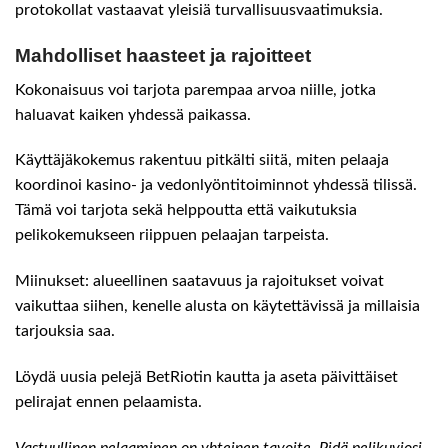
protokollat vastaavat yleisiä turvallisuusvaatimuksia.
Mahdolliset haasteet ja rajoitteet
Kokonaisuus voi tarjota parempaa arvoa niille, jotka
haluavat kaiken yhdessä paikassa.
Käyttäjäkokemus rakentuu pitkälti siitä, miten pelaaja
koordinoi kasino- ja vedonlyöntitoiminnot yhdessä tilissä.
Tämä voi tarjota sekä helppoutta että vaikutuksia
pelikokemukseen riippuen pelaajan tarpeista.
Miinukset: alueellinen saatavuus ja rajoitukset voivat
vaikuttaa siihen, kenelle alusta on käytettävissä ja millaisia
tarjouksia saa.
Löydä uusia pelejä BetRiotin kautta ja aseta päivittäiset
pelirajat ennen pelaamista.
Vastuullinen pelaaminen on yhteinen tavoite. Pidä pelikuviosi