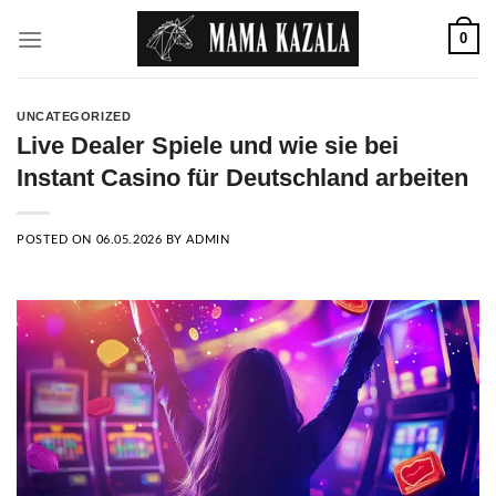
Skip
0
to
content
UNCATEGORIZED
Live Dealer Spiele und wie sie bei
Instant Casino für Deutschland arbeiten
POSTED ON
06.05.2026
BY
ADMIN