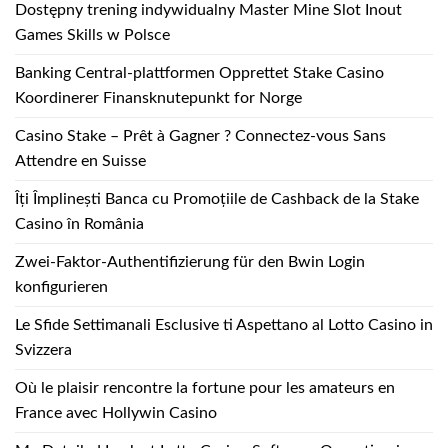
Dostępny trening indywidualny Master Mine Slot Inout
Games Skills w Polsce
Banking Central-plattformen Opprettet Stake Casino
Koordinerer Finansknutepunkt for Norge
Casino Stake – Prêt à Gagner ? Connectez-vous Sans
Attendre en Suisse
Îți Împlinești Banca cu Promoțiile de Cashback de la Stake
Casino în România
Zwei-Faktor-Authentifizierung für den Bwin Login
konfigurieren
Le Sfide Settimanali Esclusive ti Aspettano al Lotto Casino in
Svizzera
Où le plaisir rencontre la fortune pour les amateurs en
France avec Hollywin Casino