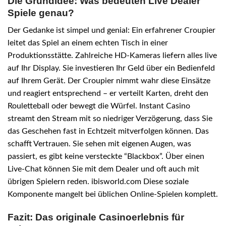
Die Grundidee: Was bedeuten Live Dealer
Spiele genau?
Der Gedanke ist simpel und genial: Ein erfahrener Croupier
leitet das Spiel an einem echten Tisch in einer
Produktionsstätte. Zahlreiche HD-Kameras liefern alles live
auf Ihr Display. Sie investieren Ihr Geld über ein Bedienfeld
auf Ihrem Gerät. Der Croupier nimmt wahr diese Einsätze
und reagiert entsprechend – er verteilt Karten, dreht den
Rouletteball oder bewegt die Würfel. Instant Casino
streamt den Stream mit so niedriger Verzögerung, dass Sie
das Geschehen fast in Echtzeit mitverfolgen können. Das
schafft Vertrauen. Sie sehen mit eigenen Augen, was
passiert, es gibt keine versteckte “Blackbox”. Über einen
Live-Chat können Sie mit dem Dealer und oft auch mit
übrigen Spielern reden.
ibisworld.com
Diese soziale
Komponente mangelt bei üblichen Online-Spielen komplett.
Fazit: Das originale Casinoerlebnis für