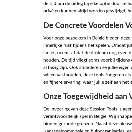
de tijd om de uitleg bij elke optie door te le
privé en kunnen altijd worden gewijzigd, het
De Concrete Voordelen Vo
Voor onze bezoekers in België bieden deze 
innerlijke rust tijdens het spelen. Omdat ju
limiet, neemt af dat de druk om nog even 
houden. De tijd vliegt soms voorbij tijdens 
al bezig zijn. Ook stimuleren ze jullie eig
willen vasthouden, deze tools fungeren als
en fijnere ervaring, waar jullie zelf aan he
Onze Toegewijdheid aan 
De invoering van deze Session Tools is geen
verantwoordelijk spel in België. Wij snappe
binnen gezonde grenzen. Naast deze nieuwe
Kansspelcommissie en hulporganisaties, een 