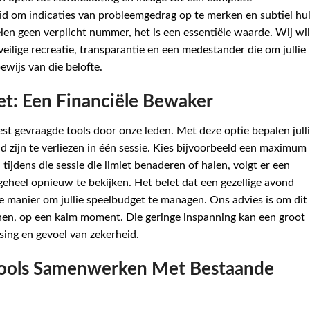
id om indicaties van probleemgedrag op te merken en subtiel hu
len geen verplicht nummer, het is een essentiële waarde. Wij wil
eilige recreatie, transparantie en een medestander die om jullie
bewijs van die belofte.
iet: Een Financiële Bewaker
eest gevraagde tools door onze leden. Met deze optie bepalen jull
 zijn te verliezen in één sessie. Kies bijvoorbeeld een maximum
tijdens die sessie die limiet benaderen of halen, volgt er een
 geheel opnieuw te bekijken. Het belet dat een gezellige avond
e manier om jullie speelbudget te managen. Ons advies is om dit
nnen, op een kalm moment. Die geringe inspanning kan een groot
rsing en gevoel van zekerheid.
Tools Samenwerken Met Bestaande