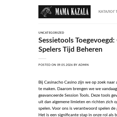
Skip
to
КАТАЛОГ 
content
UNCATEGORIZED
Sessietools Toegevoegd:
Spelers Tijd Beheren
POSTED ON
09.05.2026
BY
ADMIN
Bij Casinacho Casino zijn we op zoek naar a
te maken. Daarom brengen we we vandaag e
geavanceerde Session Tools. Deze tools geven
uit dan algemene limieten en richten zich op
spelen. Voor ons is verantwoord spelen de 
Het is een significante stap in onze rol al