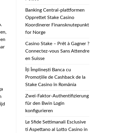
Banking Central-plattformen
Opprettet Stake Casino
o
.
Koordinerer Finansknutepunkt
ten,
for Norge
 en
Casino Stake – Prêt à Gagner ?
aar
Connectez-vous Sans Attendre
en Suisse
Îți Împlinești Banca cu
Promoțiile de Cashback de la
Stake Casino în România
ga
Zwei-Faktor-Authentifizierung
n
für den Bwin Login
ijd
konfigurieren
Le Sfide Settimanali Esclusive
ti Aspettano al Lotto Casino in