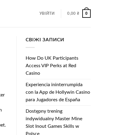
0
УВІЙТИ
0,00
₴
СВІЖІ ЗАПИСИ
How Do UK Participants
Access VIP Perks at Red
Casino
Experiencia ininterrumpida
con la App de Hollywin Casino
ker
para Jugadores de España
h
Dostępny trening
indywidualny Master Mine
et.
Slot Inout Games Skills w
Polsce