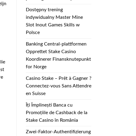
zijn
Dostępny trening
indywidualny Master Mine
Slot Inout Games Skills w
Polsce
Banking Central-plattformen
Opprettet Stake Casino
Koordinerer Finansknutepunkt
lie
for Norge
nst
re
Casino Stake – Prêt à Gagner ?
Connectez-vous Sans Attendre
en Suisse
Îți Împlinești Banca cu
Promoțiile de Cashback de la
Stake Casino în România
Zwei-Faktor-Authentifizierung