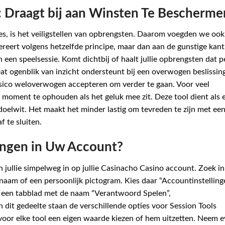
e: Draagt bij aan Winsten Te Bescherme
ies, is het veiligstellen van opbrengsten. Daarom voegden we ook
ereert volgens hetzelfde principe, maar dan aan de gunstige kant
 een speelsessie. Komt dichtbij of haalt jullie opbrengsten dat pe
 Dat ogenblik van inzicht ondersteunt bij een overwogen beslissin
isico weloverwogen accepteren om verder te gaan. Voor veel
 moment te ophouden als het geluk mee zit. Deze tool dient als 
 doelwit. Het maakt het minder lastig om tevreden te zijn met ee
 te sluiten.
lingen in Uw Account?
 jullie simpelweg in op jullie Casinacho Casino account. Zoek in
naam of een persoonlijk pictogram. Kies daar “Accountinstelling
ar een tabblad met de naam “Verantwoord Spelen”,
n dit gedeelte staan de verschillende opties voor Session Tools
en voor elke tool een eigen waarde kiezen of hem uitzetten. Neem 