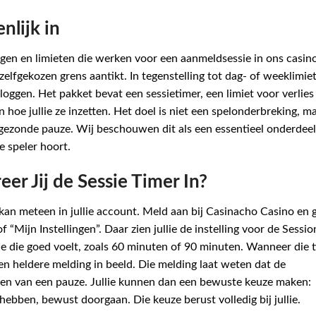
nlijk in
gen en limieten die werken voor een aanmeldsessie in ons
casin
 zelfgekozen grens aantikt. In tegenstelling tot dag- of weeklimie
tloggen. Het pakket bevat een sessietimer, een limiet voor verlies
en hoe jullie ze inzetten. Het doel is niet een spelonderbreking, m
gezonde pauze. Wij beschouwen dit als een essentieel onderdeel
 speler hoort.
er Jij de Sessie Timer In?
kan meteen in jullie account. Meld aan bij Casinacho Casino en 
“Mijn Instellingen”. Daar zien jullie de instelling voor de Sessio
ode die goed voelt, zoals 60 minuten of 90 minuten. Wanneer die t
e een heldere melding in beeld. Die melding laat weten dat de
emen van een pauze. Jullie kunnen dan een bewuste keuze maken:
hebben, bewust doorgaan. Die keuze berust volledig bij jullie.