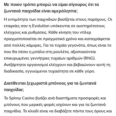
Με ποιον τρόπο μπορώ να είμαι σίγουρος ότι τα
ζωντανά παιχνίδια είναι αμερόληπτα;
Η εντιμότητα των παιχνιδιών βασίζεται στους παρόχους. Οι
εταιρείες σαν η Evolution υπόκεινται σε αυστηρότατους
ελέγχους και ρυθμίσεις. Κάθε κίνηση του ντίλερ
πραγματοποιείται σε πραγματικό χρόνο και καταγράφεται
από πολλές κάμερες. Για τα τυχαία γεγονότα, όπως είναι το
που θα πέσει η μπάλα στη ρουλέτα, αξιοποιούνται
επικυρωμένες γεννήτριες τυχαίων αριθμών (RNG).
Ανεξάρτητοι οργανισμοί ελέγχουν και βεβαιώνουν αυτή τη
διαδικασία, εγγυώμενοι τυχαιότητα σε κάθε γύρο.
Διατίθενται ξεχωριστά μπόνους για τα ζωντανά
παιχνίδια;
Το Spinsy Casino βγάζει ανά διαστήματα προσφορές και
μπόνους που μερικές φορές ισχύουν και για τα ζωντανά
παιχνίδια. Το κλειδί είναι να διαβάζετε πάντα τους όρους και