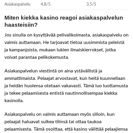
Asiakaspalvelu
4.8/5
3.5/5
Miten kiekka kasino reagoi asiakaspalvelun
haasteisiin?
Jos sinulla on kysyttävää pelivalikoimasta, asiakaspalvelu on
valmis auttamaan. He tarjoavat tietoa uusimmista peleistä
ja kampanjoista, mukaan lukien ilmaiskierrokset, jotka
voivat parantaa pelikokemusta.
Asiakaspalvelun viestintä on aina ystävällistä ja
ammattimaista. Pelaajat arvostavat, kun heitä kuunnellaan
ja heidän huolensa otetaan vakavasti. Tämä luo luottamusta
ja tekee pelaamisesta entistä nautinnollisempaa kiekka
kasinolla.
Asiakaspalvelu on valmis auttamaan myös silloin, kun
pelaajat haluavat sulkea tilinsä tai ottaa taukoa
pelaamisesta. Tämä osoittaa, että kasino välittää pelaajiensa