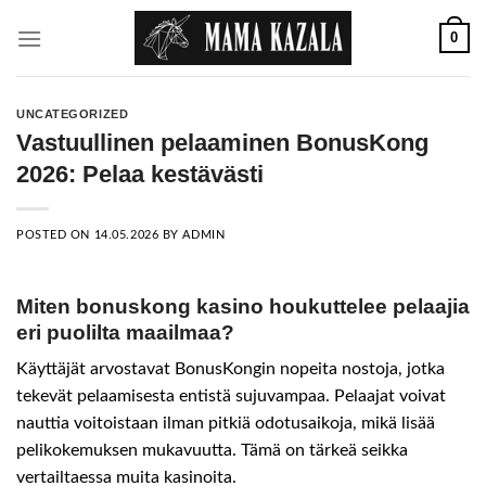
Skip
0
to
content
UNCATEGORIZED
Vastuullinen pelaaminen BonusKong
2026: Pelaa kestävästi
POSTED ON
14.05.2026
BY
ADMIN
Miten bonuskong kasino houkuttelee pelaajia
eri puolilta maailmaa?
Käyttäjät arvostavat BonusKongin nopeita nostoja, jotka
tekevät pelaamisesta entistä sujuvampaa. Pelaajat voivat
nauttia voitoistaan ilman pitkiä odotusaikoja, mikä lisää
pelikokemuksen mukavuutta. Tämä on tärkeä seikka
vertailtaessa muita kasinoita.