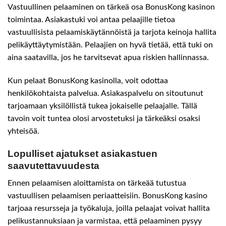
Vastuullinen pelaaminen on tärkeä osa BonusKong kasinon
toimintaa. Asiakastuki voi antaa pelaajille tietoa
vastuullisista pelaamiskäytännöistä ja tarjota keinoja hallita
pelikäyttäytymistään. Pelaajien on hyvä tietää, että tuki on
aina saatavilla, jos he tarvitsevat apua riskien hallinnassa.
Kun pelaat BonusKong kasinolla, voit odottaa
henkilökohtaista palvelua. Asiakaspalvelu on sitoutunut
tarjoamaan yksilöllistä tukea jokaiselle pelaajalle. Tällä
tavoin voit tuntea olosi arvostetuksi ja tärkeäksi osaksi
yhteisöä.
Lopulliset ajatukset asiakastuen
saavutettavuudesta
Ennen pelaamisen aloittamista on tärkeää tutustua
vastuullisen pelaamisen periaatteisiin. BonusKong kasino
tarjoaa resursseja ja työkaluja, joilla pelaajat voivat hallita
pelikustannuksiaan ja varmistaa, että pelaaminen pysyy