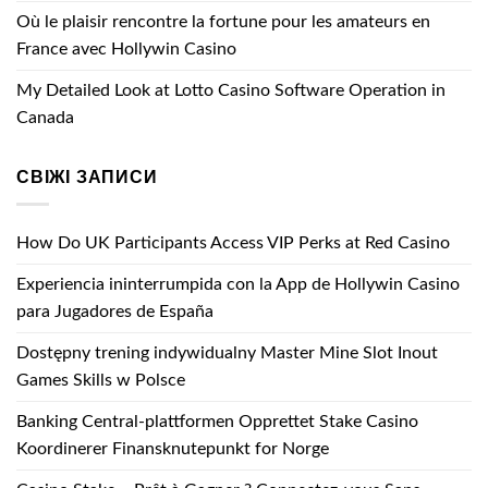
Où le plaisir rencontre la fortune pour les amateurs en
France avec Hollywin Casino
My Detailed Look at Lotto Casino Software Operation in
Canada
СВІЖІ ЗАПИСИ
How Do UK Participants Access VIP Perks at Red Casino
Experiencia ininterrumpida con la App de Hollywin Casino
para Jugadores de España
Dostępny trening indywidualny Master Mine Slot Inout
Games Skills w Polsce
Banking Central-plattformen Opprettet Stake Casino
Koordinerer Finansknutepunkt for Norge