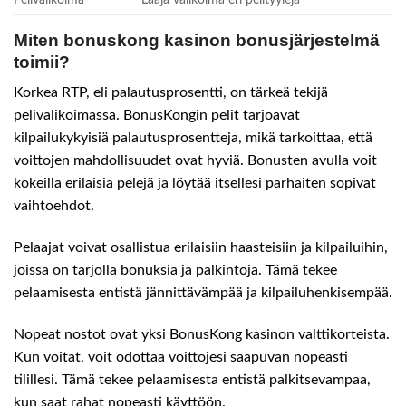
Miten bonuskong kasinon bonusjärjestelmä
toimii?
Korkea RTP, eli palautusprosentti, on tärkeä tekijä
pelivalikoimassa. BonusKongin pelit tarjoavat
kilpailukykyisiä palautusprosentteja, mikä tarkoittaa, että
voittojen mahdollisuudet ovat hyviä. Bonusten avulla voit
kokeilla erilaisia pelejä ja löytää itsellesi parhaiten sopivat
vaihtoehdot.
Pelaajat voivat osallistua erilaisiin haasteisiin ja kilpailuihin,
joissa on tarjolla bonuksia ja palkintoja. Tämä tekee
pelaamisesta entistä jännittävämpää ja kilpailuhenkisempää.
Nopeat nostot ovat yksi BonusKong kasinon valttikorteista.
Kun voitat, voit odottaa voittojesi saapuvan nopeasti
tilillesi. Tämä tekee pelaamisesta entistä palkitsevampaa,
kun saat rahat nopeasti käyttöön.