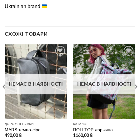
Ukrainian brand
СХОЖІ ТОВАРИ
В
В
избранное
избранное
НЕМАЄ В НАЯВНОСТІ
НЕМАЄ В НАЯВНОСТІ
ДОРОЖНІ СУМКИ
КАТАЛОГ
MARS темно-сіра
ROLLTOP жоржина
490,00
₴
1160,00
₴