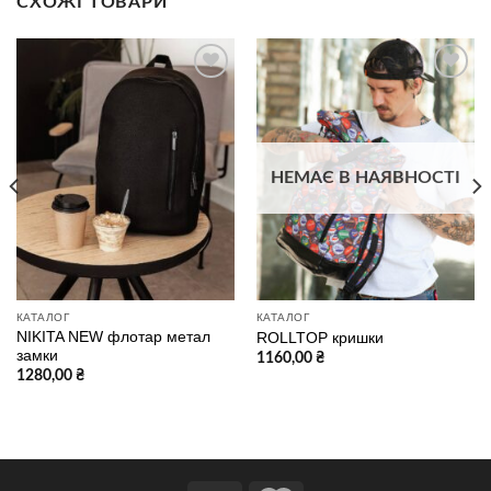
СХОЖІ ТОВАРИ
В
В
избранное
избранное
НЕМАЄ В НАЯВНОСТІ
КАТАЛОГ
КАТАЛОГ
NIKITA NEW флотар метал
ROLLTOP кришки
замки
1160,00
₴
1280,00
₴