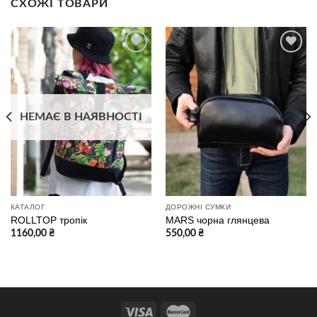
СХОЖІ ТОВАРИ
В
В
избранное
избранное
НЕМАЄ В НАЯВНОСТІ
КАТАЛОГ
ДОРОЖНІ СУМКИ
ROLLTOP тропік
MARS чорна глянцева
1160,00
₴
550,00
₴