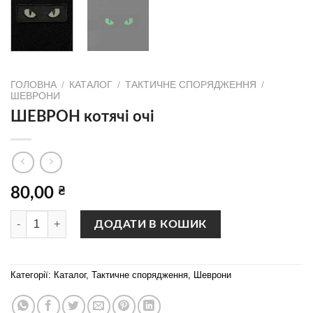
ГОЛОВНА
/
КАТАЛОГ
/
ТАКТИЧНЕ СПОРЯДЖЕННЯ
/
ШЕВРОНИ
ШЕВРОН котячi очi
80,00
₴
ШЕВРОН котячi очi кількість
ДОДАТИ В КОШИК
Категорії:
Каталог
,
Тактичне спорядження
,
Шеврони