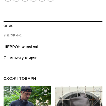
ОПИС
ВІДГУКИ (0)
ШЕВРОН котячi очi
Свiтяться у темрявi
СХОЖІ ТОВАРИ
В
В
избранное
избранное