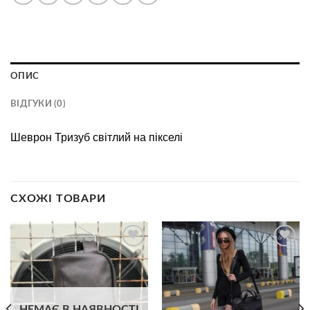
ОПИС
ВІДГУКИ (0)
Шеврон Тризуб свiтлий на пiкселi
СХОЖІ ТОВАРИ
В
В
избранное
избранное
НЕМАЄ В НАЯВНОСТІ