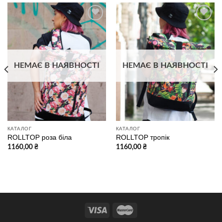
В
В
избранное
избранное
НЕМАЄ В НАЯВНОСТІ
НЕМАЄ В НАЯВНОСТІ
КАТАЛОГ
КАТАЛОГ
ROLLTOP роза біла
ROLLTOP тропік
1160,00
₴
1160,00
₴