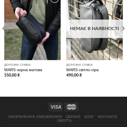
В
В
избранное
избранное
НЕМАЄ В НАЯВНОСТІ
ДОРОЖНІ СУМКИ
ДОРОЖНІ СУМКИ
MARS чорна матова
MARS світло-сіра
550,00
₴
490,00
₴
ОФОРМЛЕННЯ ЗАМОВЛЕННЯ
ОБРАНЕ
БЛОГ
КОНТАКТИ
ОФЕРТА