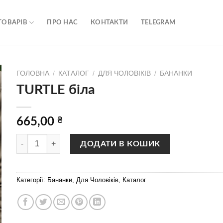
ТОВАРІВ
ПРО НАС
КОНТАКТИ
TELEGRAM
ГОЛОВНА
/
КАТАЛОГ
/
ДЛЯ ЧОЛОВІКІВ
/
БАНАНКИ
TURTLE біла
665,00
₴
TURTLE біла кількість
ДОДАТИ В КОШИК
Категорії:
Бананки
,
Для Чоловіків
,
Каталог