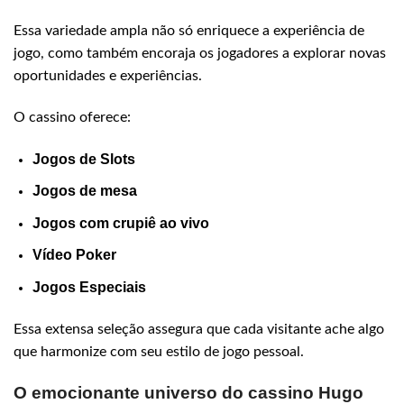
Essa variedade ampla não só enriquece a experiência de
jogo, como também encoraja os jogadores a explorar novas
oportunidades e experiências.
O cassino oferece:
Jogos de Slots
Jogos de mesa
Jogos com crupiê ao vivo
Vídeo Poker
Jogos Especiais
Essa extensa seleção assegura que cada visitante ache algo
que harmonize com seu estilo de jogo pessoal.
O emocionante universo do cassino Hugo