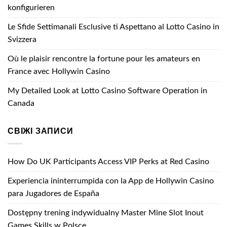
konfigurieren
Le Sfide Settimanali Esclusive ti Aspettano al Lotto Casino in
Svizzera
Où le plaisir rencontre la fortune pour les amateurs en
France avec Hollywin Casino
My Detailed Look at Lotto Casino Software Operation in
Canada
СВІЖІ ЗАПИСИ
How Do UK Participants Access VIP Perks at Red Casino
Experiencia ininterrumpida con la App de Hollywin Casino
para Jugadores de España
Dostępny trening indywidualny Master Mine Slot Inout
Games Skills w Polsce