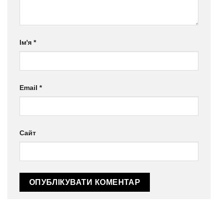
Ім'я
*
Email
*
Сайт