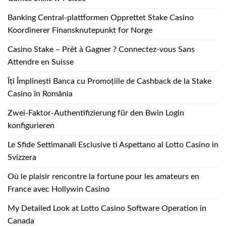
Banking Central-plattformen Opprettet Stake Casino
Koordinerer Finansknutepunkt for Norge
Casino Stake – Prêt à Gagner ? Connectez-vous Sans
Attendre en Suisse
Îți Împlinești Banca cu Promoțiile de Cashback de la Stake
Casino în România
Zwei-Faktor-Authentifizierung für den Bwin Login
konfigurieren
Le Sfide Settimanali Esclusive ti Aspettano al Lotto Casino in
Svizzera
Où le plaisir rencontre la fortune pour les amateurs en
France avec Hollywin Casino
My Detailed Look at Lotto Casino Software Operation in
Canada