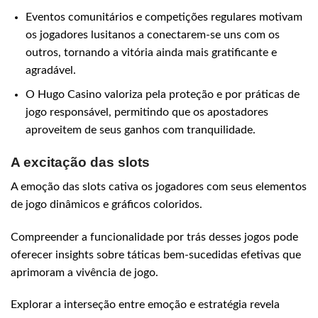
Eventos comunitários e competições regulares motivam
os jogadores lusitanos a conectarem-se uns com os
outros, tornando a vitória ainda mais gratificante e
agradável.
O Hugo Casino valoriza pela proteção e por práticas de
jogo responsável, permitindo que os apostadores
aproveitem de seus ganhos com tranquilidade.
A excitação das slots
A emoção das slots cativa os jogadores com seus elementos
de jogo dinâmicos e gráficos coloridos.
Compreender a funcionalidade por trás desses jogos pode
oferecer insights sobre táticas bem-sucedidas efetivas que
aprimoram a vivência de jogo.
Explorar a interseção entre emoção e estratégia revela