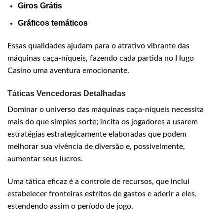
Giros Grátis
Gráficos temáticos
Essas qualidades ajudam para o atrativo vibrante das
máquinas caça-níqueis, fazendo cada partida no Hugo
Casino uma aventura emocionante.
Táticas Vencedoras Detalhadas
Dominar o universo das máquinas caça-níqueis necessita
mais do que simples sorte; incita os jogadores a usarem
estratégias estrategicamente elaboradas que podem
melhorar sua vivência de diversão e, possivelmente,
aumentar seus lucros.
Uma tática eficaz é a controle de recursos, que inclui
estabelecer fronteiras estritos de gastos e aderir a eles,
estendendo assim o período de jogo.