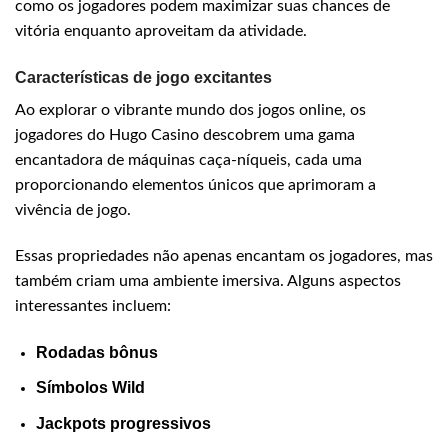
como os jogadores podem maximizar suas chances de
vitória enquanto aproveitam da atividade.
Características de jogo excitantes
Ao explorar o vibrante mundo dos jogos online, os
jogadores do Hugo Casino descobrem uma gama
encantadora de máquinas caça-níqueis, cada uma
proporcionando elementos únicos que aprimoram a
vivência de jogo.
Essas propriedades não apenas encantam os jogadores, mas
também criam uma ambiente imersiva. Alguns aspectos
interessantes incluem:
Rodadas bônus
Símbolos Wild
Jackpots progressivos