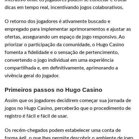
dicas em tempo real, incentivando jogos colaborativos.
O retorno dos jogadores é ativamente buscado e
empregado para implementar aprimoramentos e ajustar as
ofertas, assegurando um espaço de jogo responsivo. Ao
priorizar o participação da comunidade, o Hugo Casino
fomenta a fidelidade e o sensação de pertencimento,
convertendo o jogo individual em uma experiência
compartilhada e, em definitivamente, aprimorando a
vivência geral do jogador.
Primeiros passos no Hugo Casino
Assim que os jogadores decidirem começar sua jornada de
jogos no Hugo Casino, perceberão que o procedimento de
registro é fácil e fácil de usar.
Os recém-chegados podem estabelecer uma conta de
forma ágil, o que lhes permite descobrir o ambiente de jogo