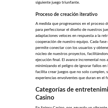
siguiente juego triunfante.
Proceso de creación iterativo
A medida que progresamos en el proceso de 
para perfeccionar el diseño de nuestros jue
adaptaciones veloces en respuesta a la re
cooperación de nuestro equipo. Cada fase d
permite conectar con los usuarios y obtene
núcleo de nuestros proyectos, facilitándo
ejecución final. El avance incremental nos 
minimizando el peligro de ignorar fallos en
facilita crear juegos que no solo cumplen, 
experiencias envolventes que duran en el f
Categorías de entretenim
Casino
En Spinsy Casino, nos aguarda un vibrante