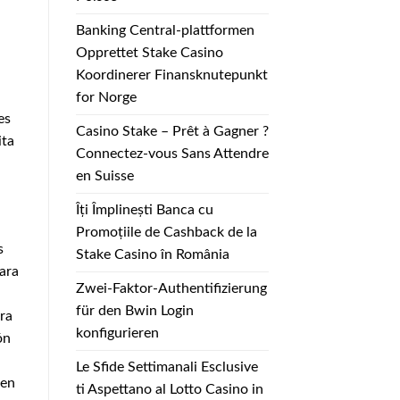
Banking Central-plattformen
Opprettet Stake Casino
Koordinerer Finansknutepunkt
for Norge
es
Casino Stake – Prêt à Gagner ?
ita
Connectez-vous Sans Attendre
en Suisse
Îți Împlinești Banca cu
Promoțiile de Cashback de la
s
Stake Casino în România
ara
Zwei-Faktor-Authentifizierung
für den Bwin Login
ra
konfigurieren
ón
Le Sfide Settimanali Esclusive
 en
ti Aspettano al Lotto Casino in