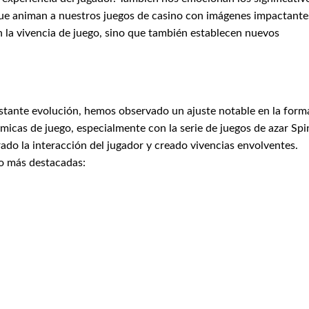
que animan a nuestros juegos de casino con imágenes impactante
 la vivencia de juego, sino que también establecen nuevos
nstante evolución, hemos observado un ajuste notable en la form
micas de juego, especialmente con la serie de juegos de azar Spi
do la interacción del jugador y creado vivencias envolventes.
go más destacadas: