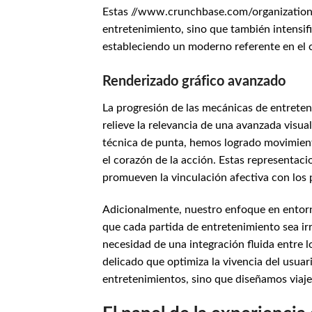
Estas
//www.crunchbase.com/organizatio
entretenimiento, sino que también intensifi
estableciendo un moderno referente en el 
Renderizado gráfico avanzado
La progresión de las mecánicas de entreten
relieve la relevancia de una avanzada visua
técnica de punta, hemos logrado movimient
el corazón de la acción. Estas representaci
promueven la vinculación afectiva con los p
Adicionalmente, nuestro enfoque en entorno
que cada partida de entretenimiento sea ir
necesidad de una integración fluida entre lo
delicado que optimiza la vivencia del usuar
entretenimientos, sino que diseñamos viaje