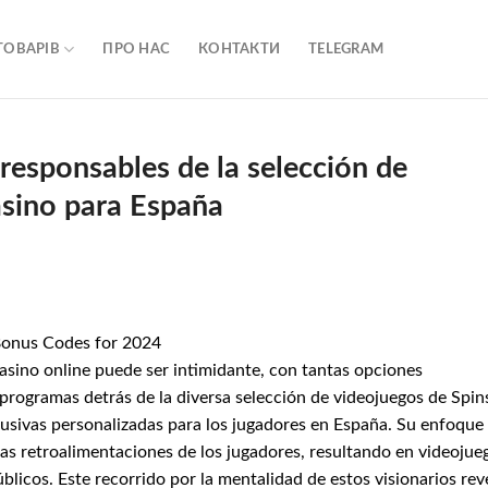
ТОВАРІВ
ПРО НАС
КОНТАКТИ
TELEGRAM
esponsables de la selección de
asino para España
asino online puede ser intimidante, con tantas opciones
 programas detrás de la diversa selección de videojuegos de
Spin
lusivas personalizadas para los jugadores en España. Su enfoque
as retroalimentaciones de los jugadores, resultando en videojue
licos. Este recorrido por la mentalidad de estos visionarios rev