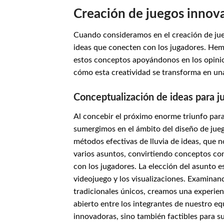
Creación de juegos innova
Cuando consideramos en el creación de jue
ideas que conecten con los jugadores. Hem
estos conceptos apoyándonos en los opinion
cómo esta creatividad se transforma en una
Conceptualización de ideas para j
Al concebir el próximo enorme triunfo para
sumergimos en el ámbito del diseño de jueg
métodos efectivas de lluvia de ideas, que n
varios asuntos, convirtiendo conceptos co
con los jugadores. La elección del asunto e
videojuego y los visualizaciones. Examinand
tradicionales únicos, creamos una experien
abierto entre los integrantes de nuestro e
innovadoras, sino también factibles para s