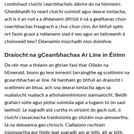
comhshaol cluichí cearrbhachais dáiríre do na himreoirí.
Gheobhaidh tú neart cluichí suimiúil agus dearaí iontacha,
ach is é an rud a a dhéanann difriúil é ná a gealltanas chun
cearrbhachas freagrach a chur chun cinn. An bhfuil spéis
ort faoin gcaoi a ndéanann siad é seo agus an taitneamh á
choinneáil beo? Déanaimis iniúchadh níos doimhne.
Draíocht na gCearrbhachas Ar Líne in Éirinn
De réir mar a théann an ghrian faoi thar Oileán na
hEmerald, bíonn go leor imreoirí tarraingthe ag sceitimíní na
gcearrbhachas ar líne. Ní hamháin go bhfuil an draíocht i
sceitimíní an bhua, ach sna dearaí iontacha agus sa
nuálaíocht nuálach a athshainmhíníonn siamsaíocht. Beidh
grafaicí súite agus plotaí suimiúla agat a tugann tú ón saol
laethúil. Le súgradh atá curtha in oiriúint do gach sult, ó
cluichí clasaiceacha traidisiúnta go sliotáin nua-aimseartha,
tá na deiseanna gan chríoch. Ciallaíonn rochtain
iniompartha gur féidir leat súgradh am ar bith, áit ar bith,