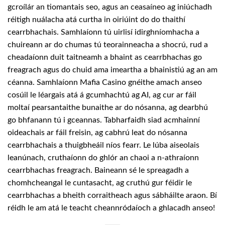
gcroílár an tiomantais seo, agus an ceasaíneo ag iniúchadh
réitigh nuálacha atá curtha in oiriúint do do thaithí
cearrbhachais. Samhlaíonn tú uirlisí idirghníomhacha a
chuireann ar do chumas tú teorainneacha a shocrú, rud a
cheadaíonn duit taitneamh a bhaint as cearrbhachas go
freagrach agus do chuid ama imeartha a bhainistiú ag an am
céanna. Samhlaíonn Mafia Casino gnéithe amach anseo
cosúil le léargais atá á gcumhachtú ag AI, ag cur ar fáil
moltaí pearsantaithe bunaithe ar do nósanna, ag dearbhú
go bhfanann tú i gceannas. Tabharfaidh siad acmhainní
oideachais ar fáil freisin, ag cabhrú leat do nósanna
cearrbhachais a thuigbheáil níos fearr. Le lúba aiseolais
leanúnach, cruthaíonn do ghlór an chaoi a n-athraíonn
cearrbhachas freagrach. Baineann sé le spreagadh a
chomhcheangal le cuntasacht, ag cruthú gur féidir le
cearrbhachas a bheith corraitheach agus sábháilte araon. Bí
réidh le am atá le teacht cheannródaíoch a ghlacadh anseo!