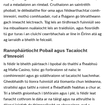
rud a méadaíonn an ríméad. Cruthaíonn an saintréith
phobail, le déileálaithe fíor-ama agus féidearthachtaí comh-
imreoirí, mothú comhluadair, rud a fhágann go bhraitheann
gach imeacht leictreach. Tóg leis an tírdhreach fuinniúil seo
ina mbuaileann nuálaíocht leis an traidisiún, agus fiosróidh
tú gur turas í an cluichí cearrbhachais ar líne in Éirinn atá ag
ag iarraidh a bheith le feiceáil.
Rannpháirtíocht Pobail agus Tacaíocht
d’Imreoirí
Is féidir le bheith páirteach i bpobal do thaithí a fheabhsú
ag Mafia Casino, toisc go forbraíonn sé naisc le
comhimreoirí agus go soláthraíonn sé tacaíocht luachmhar.
Gheobhaidh tú líonra fuinniúil atá tiomanta chun leideanna,
straitéisí agus taithí a roinnt a fhéadfaidh feabhas a chur ar.
Trí a bheith gníomhach i bhfóraim agus i plé, is féidir leat
fanacht cothrom le dáta ar na táirgí agus na athruithe is