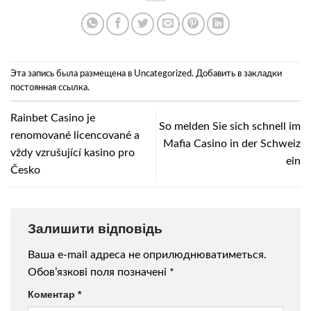
Эта запись была размещена в
Uncategorized
. Добавить в закладки
постоянная ссылка
.
Rainbet Casino je
So melden Sie sich schnell im
renomované licencované a
Mafia Casino in der Schweiz
vždy vzrušující kasino pro
ein
Česko
Залишити відповідь
Ваша e-mail адреса не оприлюднюватиметься.
Обов’язкові поля позначені
*
Коментар
*