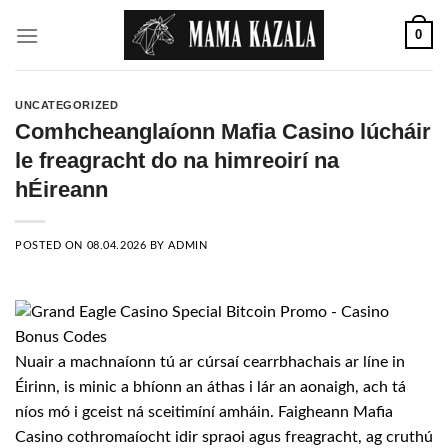
Skip
0
to
content
UNCATEGORIZED
Comhcheanglaíonn Mafia Casino lúcháir
le freagracht do na himreoirí na
hÉireann
POSTED ON
08.04.2026
BY
ADMIN
Nuair a machnaíonn tú ar cúrsaí cearrbhachais ar líne in
Éirinn, is minic a bhíonn an áthas i lár an aonaigh, ach tá
níos mó i gceist ná sceitimíní amháin. Faigheann Mafia
Casino
cothromaíocht idir spraoi agus freagracht, ag cruthú