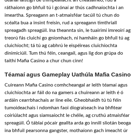
déanaí laistigh de thimpeallacht an cheasaíneo, rud a
ráthaíonn go bhfuil tú i gcónaí ar thús cadhnaíochta i an
imeartha. Spreagann an t-atmaisféar tacúil tú chun do
scéalta bua a insint freisin, rud a spreagann timthriall
spreagadh spreagúil. Ina theannta sin, le tuairimí imreoirí ag
treorú fás cluichí go gníomhach, ní hamháin go bhfuil tú ag
cluichíocht; tá tú ag cabhrú le eispéireas cluichíochta
dinimiciúil. Tum thú féin, ceangail, agus lig don grúpa do
taithí Mafia Casino a chur chun cinn!
Téamaí agus Gameplay Uathúla Mafia Casino
Cuireann Mafia Casino comhcheangal ar leith téamaí agus
cluichíochta ar fáil do na gamers a chuireann ar leith é ó
ardáin cearrbhachais ar líne eile. Gheobhaidh tú tú féin
tumoideachais i ndomhan faoi díograiseach ina bhfitear
coiriúlacht agus siamsaíocht le chéile, ag cruthú atmaisféar
spreagúil. Ó táblaí pócair geallta arda go innill sliotán beoga
ina bhfuil pearsonna gangster, mothaíonn gach imeacht úr