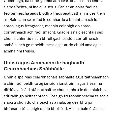
Cuimhnigh, ba chóir go mbeadh cearrbhachas ina chineál
siamsaíochta, ní ina cúis strus. Fan ar an eolas faoi na
teorainneacha agus bíodh a fhios agat cathain is ceart éirí
as. Baineann sé ar fad le comhardú a bhaint amach idir
spraoi agus freagracht, mar sin coinnigh do spraoi
corraitheach ach faoi smacht. Glac leis na cleachtais seo
chun a chinntiú nach bhfuil gach seisiún corraitheach
amháin, ach go mbeidh meas agat ar do chuid ama agus
acmhainní freisin.
Uirlisí agus Acmhainní le haghaidh
Cearrbhachais Shábháilte
Chun eispéireas cearrbhachais sábháilte agus taitneamhach
a chinntiú, beidh tú ag iarraidh ionstraimí agus áiseanna
difriúla a úsáid atá cruthaithe chun cabhrú le do chluiche a
stiúradh go héifeachtach. Tosaigh trí teorainneacha taisce a
shocrú chun do chaiteachas a rialú, ag dearbhú go
bhfanann tú laistigh de do bhuiséad. Ansin, bain úsáid as