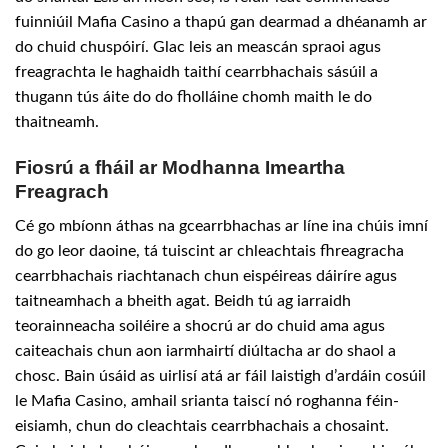
fuinniúil Mafia Casino a thapú gan dearmad a dhéanamh ar
do chuid chuspóirí. Glac leis an meascán spraoi agus
freagrachta le haghaidh taithí cearrbhachais sásúil a
thugann tús áite do do fholláine chomh maith le do
thaitneamh.
Fiosrú a fháil ar Modhanna Imeartha
Freagrach
Cé go mbíonn áthas na gcearrbhachas ar líne ina chúis imní
do go leor daoine, tá tuiscint ar chleachtais fhreagracha
cearrbhachais riachtanach chun eispéireas dáiríre agus
taitneamhach a bheith agat. Beidh tú ag iarraidh
teorainneacha soiléire a shocrú ar do chuid ama agus
caiteachais chun aon iarmhairtí diúltacha ar do shaol a
chosc. Bain úsáid as uirlisí atá ar fáil laistigh d’ardáin cosúil
le Mafia Casino, amhail srianta taiscí nó roghanna féin-
eisiamh, chun do cleachtais cearrbhachais a chosaint.