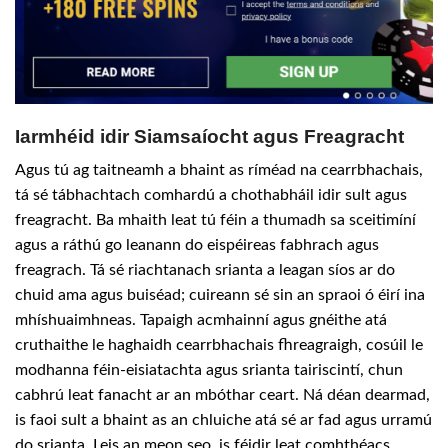
Iarmhéid idir Siamsaíocht agus Freagracht
Agus tú ag taitneamh a bhaint as ríméad na cearrbhachais,
tá sé tábhachtach comhardú a chothabháil idir sult agus
freagracht. Ba mhaith leat tú féin a thumadh sa sceitimíní
agus a ráthú go leanann do eispéireas fabhrach agus
freagrach. Tá sé riachtanach srianta a leagan síos ar do
chuid ama agus buiséad; cuireann sé sin an spraoi ó éirí ina
mhíshuaimhneas. Tapaigh acmhainní agus gnéithe atá
cruthaithe le haghaidh cearrbhachais fhreagraigh, cosúil le
modhanna féin-eisiatachta agus srianta tairiscintí, chun
cabhrú leat fanacht ar an mbóthar ceart. Ná déan dearmad,
is faoi sult a bhaint as an chluiche atá sé ar fad agus urramú
do srianta. Leis an meon seo, is féidir leat comhthéacs