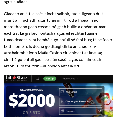
agus nuálach.
Glacann an áit le scéalaíocht saibhir, rud a ligeann duit
insint a iniúchadh agus tú ag imirt, rud a fhágann go
mbraitheann gach casadh nó gach buille a dhéantar mar
eachtra. Le grafaicí iontacha agus éifeachtaí fuaime
tumoideachais, ní hamháin go bhfuil sé faoi bua; tá sé faoin
taithí iomlán. Is dócha go dtuigfidh tú an chaoi a n-
athshainmhíníonn Mafia Casino cluichíocht ar líne, ag
cinntiú go bhfuil gach seisiún sásúil agus cuimhneach
araon. Tum thú féin—ní bheidh aiféala ort!