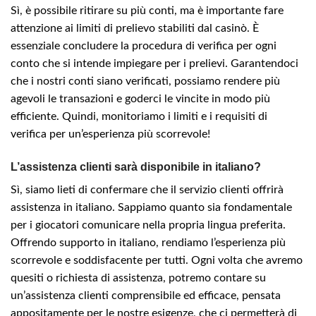
Sì, è possibile ritirare su più conti, ma è importante fare
attenzione ai limiti di prelievo stabiliti dal casinò. È
essenziale concludere la procedura di verifica per ogni
conto che si intende impiegare per i prelievi. Garantendoci
che i nostri conti siano verificati, possiamo rendere più
agevoli le transazioni e goderci le vincite in modo più
efficiente. Quindi, monitoriamo i limiti e i requisiti di
verifica per un’esperienza più scorrevole!
L’assistenza clienti sarà disponibile in italiano?
Sì, siamo lieti di confermare che il servizio clienti offrirà
assistenza in italiano. Sappiamo quanto sia fondamentale
per i giocatori comunicare nella propria lingua preferita.
Offrendo supporto in italiano, rendiamo l’esperienza più
scorrevole e soddisfacente per tutti. Ogni volta che avremo
quesiti o richiesta di assistenza, potremo contare su
un’assistenza clienti comprensibile ed efficace, pensata
appositamente per le nostre esigenze, che ci permetterà di