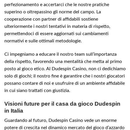
perfezionamento e accertarci che le nostre pratiche
superino o oltrepassino gli norme del campo. La
cooperazione con partner di affidabili sostiene
ulteriormente i nostri tentativi in materia di rispetto,
permettendoci di essere aggiornati sui cambiamenti
normativi e sulle ottimali metodologie.
Ci impegniamo a educare il nostro team sull’importanza
della rispetto, favorendo una mentalità che metta al primo
posto al gioco etico. Al Dudespin Casino, non ci dedichiamo
solo di giochi; il nostro fine è garantire che i nostri giocatori
possano contare di noi e usufruire di un ambiente affidabile
in cui siano trattati con giustizia.
Visioni future per il casa da gioco Dudespin
in Italia
Guardando al futuro, Dudespin Casino vede un enorme
potere di crescita nel dinamico mercato del gioco d’azzardo