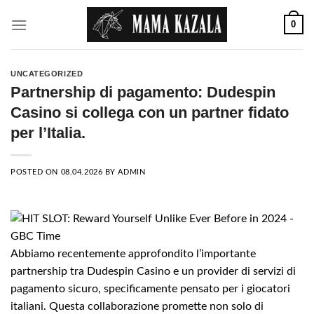
Skip
0
to
content
UNCATEGORIZED
Partnership di pagamento: Dudespin
Casino si collega con un partner fidato
per l’Italia.
POSTED ON
08.04.2026
BY
ADMIN
Abbiamo recentemente approfondito l’importante
partnership tra Dudespin Casino e un provider di servizi di
pagamento sicuro, specificamente pensato per i giocatori
italiani. Questa collaborazione promette non solo di