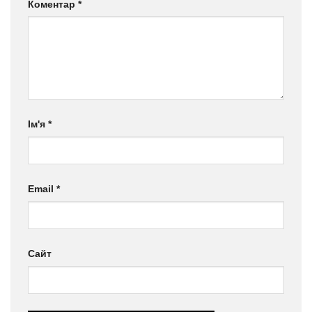
Коментар
*
Ім'я
*
Email
*
Сайт