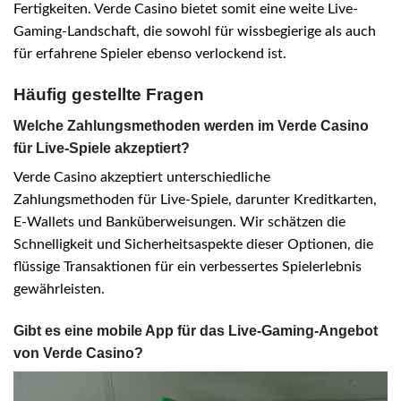
Fertigkeiten. Verde Casino bietet somit eine weite Live-
Gaming-Landschaft, die sowohl für wissbegierige als auch
für erfahrene Spieler ebenso verlockend ist.
Häufig gestellte Fragen
Welche Zahlungsmethoden werden im Verde Casino
für Live-Spiele akzeptiert?
Verde Casino akzeptiert unterschiedliche
Zahlungsmethoden für Live-Spiele, darunter Kreditkarten,
E-Wallets und Banküberweisungen. Wir schätzen die
Schnelligkeit und Sicherheitsaspekte dieser Optionen, die
flüssige Transaktionen für ein verbessertes Spielerlebnis
gewährleisten.
Gibt es eine mobile App für das Live-Gaming-Angebot
von Verde Casino?