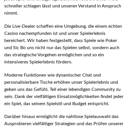
schneller schlagen lässt und unseren Verstand in Anspruch
nimmt.
Die Live-Dealer schaffen eine Umgebung, die einem echten
Casino nachempfunden ist und unser Spielerlebnis
bereichert. Wir haben festgestellt, dass Spiele wie Poker
und Sic Bo uns nicht nur das Spielen selbst, sondern auch
das strategische Vorgehen ermöglichen und so ein
intensiveres Spielerlebnis fördern.
Moderne Funktionen wie dynamischer Chat und
personalisierbare Tische erhöhen unser Spielerlebnis und
geben uns das Gefühl, Teil einer lebendigen Community zu
sein. Dank der vielfältigen Einsatzmöglichkeiten findet jeder
ein Spiel, das seinem Spielstil und Budget entspricht.
Darüber hinaus ermöglicht die nahtlose Spielauswahl das
Ausprobieren vielfältiger Strategien und das Prüfen unserer