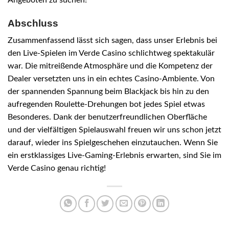
Abschluss
Zusammenfassend lässt sich sagen, dass unser Erlebnis bei
den Live-Spielen im Verde Casino schlichtweg spektakulär
war. Die mitreißende Atmosphäre und die Kompetenz der
Dealer versetzten uns in ein echtes Casino-Ambiente. Von
der spannenden Spannung beim Blackjack bis hin zu den
aufregenden Roulette-Drehungen bot jedes Spiel etwas
Besonderes. Dank der benutzerfreundlichen Oberfläche
und der vielfältigen Spielauswahl freuen wir uns schon jetzt
darauf, wieder ins Spielgeschehen einzutauchen. Wenn Sie
ein erstklassiges Live-Gaming-Erlebnis erwarten, sind Sie im
Verde Casino genau richtig!