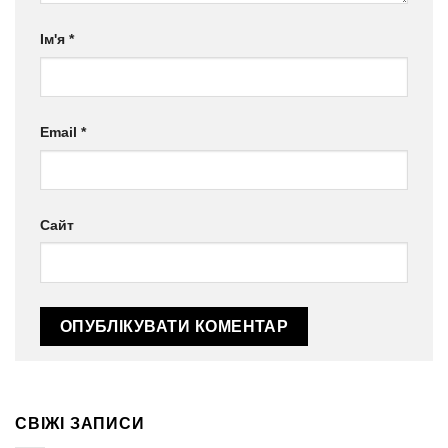
Ім'я
*
Email
*
Сайт
СВІЖІ ЗАПИСИ