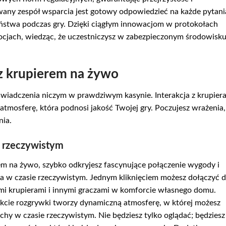
wany zespół wsparcia jest gotowy odpowiedzieć na każde pytani
ństwa podczas gry. Dzięki ciągłym innowacjom w protokołach
cjach, wiedząc, że uczestniczysz w zabezpieczonym środowisku
z krupierem na żywo
świadczenia niczym w prawdziwym kasynie. Interakcja z krupier
atmosferę, która podnosi jakość Twojej gry. Poczujesz wrażenia,
nia.
e rzeczywistym
em na żywo, szybko odkryjesz fascynujące połączenie wygody i
cja w czasie rzeczywistym. Jednym kliknięciem możesz dołączyć 
ymi krupierami i innymi graczami w komforcie własnego domu.
kcie rozgrywki tworzy dynamiczną atmosferę, w której możesz
chy w czasie rzeczywistym. Nie będziesz tylko oglądać; będziesz