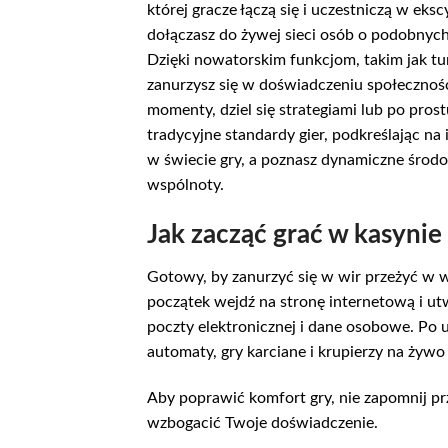
której gracze łączą się i uczestniczą w eksc
dołączasz do żywej sieci osób o podobnych
Dzięki nowatorskim funkcjom, takim jak tu
zanurzysz się w doświadczeniu społeczno
momenty, dziel się strategiami lub po pros
tradycyjne standardy gier, podkreślając na
w świecie gry, a poznasz dynamiczne środow
wspólnoty.
Jak zacząć grać w kasynie
Gotowy, by zanurzyć się w wir przeżyć w w
początek wejdź na stronę internetową i u
poczty elektronicznej i dane osobowe. Po
automaty, gry karciane i krupierzy na żywo
Aby poprawić komfort gry, nie zapomnij pr
wzbogacić Twoje doświadczenie.