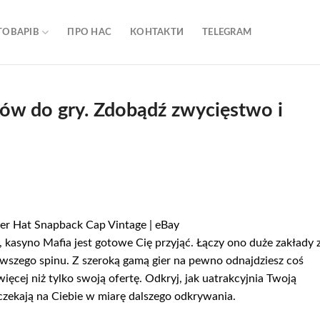
ТОВАРІВ
ПРО НАС
КОНТАКТИ
TELEGRAM
ów do gry. Zdobądź zwycięstwo i
y, kasyno
Mafia
jest gotowe Cię przyjąć. Łączy ono duże zakłady 
erwszego spinu. Z szeroką gamą gier na pewno odnajdziesz coś
ięcej niż tylko swoją ofertę. Odkryj, jak uatrakcyjnia Twoją
 czekają na Ciebie w miarę dalszego odkrywania.