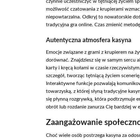
czynnie uczestniczyć w tętniącej życiem s
możliwość czatowania z krupierami wzmacni
niepowtarzalna. Odkryj to nowatorskie doś
tradycyjna gra online. Czas zmienić metodę
Autentyczna atmosfera kasyna
Emocje związane z grami z krupierem na ży
dorównać. Znajdziesz się w samym sercu ak
karty i kręcą kołami w czasie rzeczywisty
szczegół, tworząc tętniącą życiem scenerię
Interaktywne funkcje pozwalają komunikow
towarzyską, z której słyną tradycyjne kas
się płynną rozgrywką, która podtrzymuje 
obrót lub rozdanie zanurza Cię bardziej w 
Zaangażowanie społecznoś
Choć wiele osób postrzega kasyna za odos