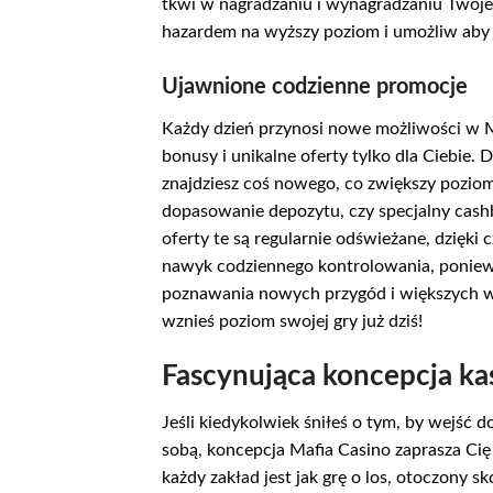
tkwi w nagradzaniu i wynagradzaniu Twoje
hazardem na wyższy poziom i umożliw aby 
Ujawnione codzienne promocje
Każdy dzień przynosi nowe możliwości w M
bonusy i unikalne oferty tylko dla Ciebie
znajdziesz coś nowego, co zwiększy poziom T
dopasowanie depozytu, czy specjalny cashb
oferty te są regularnie odświeżane, dzięk
nawyk codziennego kontrolowania, ponieważ
poznawania nowych przygód i większych wyp
wznieś poziom swojej gry już dziś!
Fascynująca koncepcja ka
Jeśli kiedykolwiek śniłeś o tym, by wejść d
sobą, koncepcja Mafia Casino zaprasza Ci
każdy zakład jest jak grę o los, otoczony 