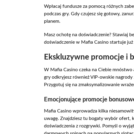
Wpłacaj fundusze za pomocą różnych zabe
podczas gry. Gdy czujesz się gotowy, zanu
planem.
Masz ochotę na doświadczenie? Stawiaj bety
doświadczenie w Mafia Casino startuje już 
Ekskluzywne promocje i 
W Mafia Casino czeka na Ciebie mnóstwo a
gry odkryjesz również VIP-owskie nagrody za
Przygotuj się na zmaksymalizowanie wrażeń
Emocjonujące promocje bonusow
Mafia Casino wprowadza kilka niesamowit
uwagę. Znajdziesz tu bogaty wybór ofert, k
doświadczenia z rozgrywki. Pomyśl o wyjąt
darmowych spinach na popularnych slotach