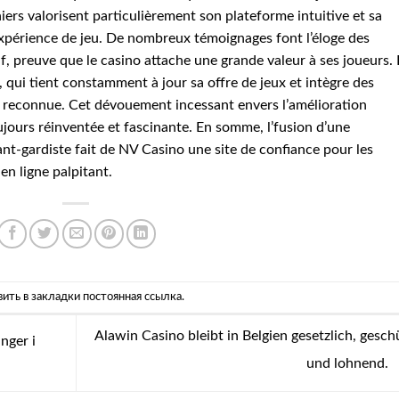
rniers valorisent particulièrement son plateforme intuitive et sa
 expérience de jeu. De nombreux témoignages font l’éloge des
if, preuve que le casino attache une grande valeur à ses joueurs.
, qui tient constamment à jour sa offre de jeux et intègre des
s reconnue. Cet dévouement incessant envers l’amélioration
ujours réinventée et fascinante. En somme, l’fusion d’une
ant-gardiste fait de NV Casino une site de confiance pour les
n ligne palpitant.
вить в закладки
постоянная ссылка
.
Alawin Casino bleibt in Belgien gesetzlich, gesch
nger i
und lohnend.