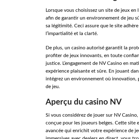
Lorsque vous choisissez un site de jeux en l
afin de garantir un environnement de jeu s
sa légitimité. Ceci assure que le site adhè
l’impartialité et la clarté.
De plus, un casino autorisé garantit la prot
profiter de jeux innovants, en toute confian
justice. L’engagement de NV Casino en mat
expérience plaisante et sûre. En jouant dan
intégrez un environnement où innovation, p
de jeu.
Aperçu du casino NV
Si vous considérez de jouer sur NV Casino,
conçue pour les joueurs belges. Cette site 
avancée qui enrichit votre expérience de j
immersives avec dealers en direct, vous tr