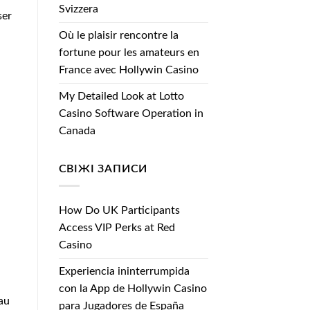
Svizzera
ser
Où le plaisir rencontre la
fortune pour les amateurs en
France avec Hollywin Casino
My Detailed Look at Lotto
Casino Software Operation in
Canada
СВІЖІ ЗАПИСИ
How Do UK Participants
Access VIP Perks at Red
Casino
Experiencia ininterrumpida
con la App de Hollywin Casino
au
para Jugadores de España