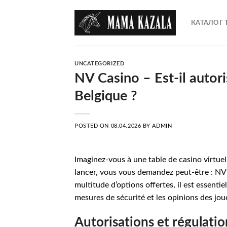
Skip
to
КАТАЛОГ 
content
UNCATEGORIZED
NV Casino – Est-il autori
Belgique ?
POSTED ON
08.04.2026
BY
ADMIN
Imaginez-vous à une table de
casino
virtuel
lancer, vous vous demandez peut-être : NV C
multitude d’options offertes, il est essentie
mesures de sécurité et les opinions des jou
Autorisations et régulatio