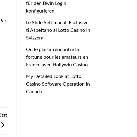
für den Bwin Login
konfigurieren
 Par
Le Sfide Settimanali Esclusive
ti Aspettano al Lotto Casino in
Svizzera
Où le plaisir rencontre la
fortune pour les amateurs en
France avec Hollywin Casino
My Detailed Look at Lotto
Casino Software Operation in
Canada
ützt