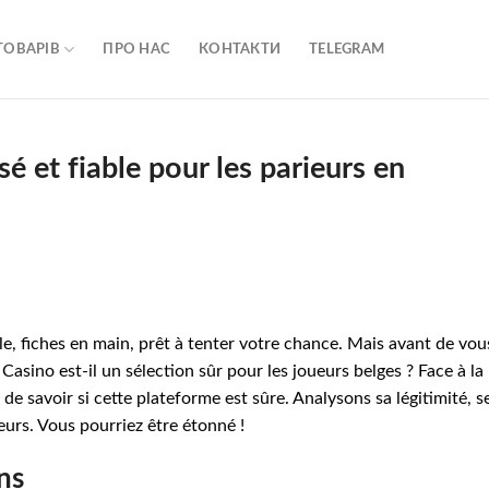
ТОВАРІВ
ПРО НАС
КОНТАКТИ
TELEGRAM
sé et fiable pour les parieurs en
le, fiches en main, prêt à tenter votre chance. Mais avant de vou
asino est-il un sélection sûr pour les joueurs belges ? Face à la
l de savoir si cette plateforme est sûre. Analysons sa légitimité, s
eurs. Vous pourriez être étonné !
ns