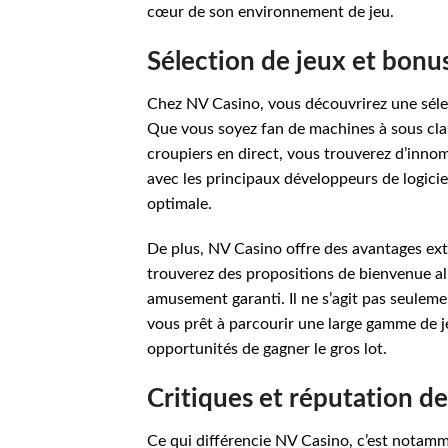
cœur de son environnement de jeu.
Sélection de jeux et bonu
Chez NV Casino, vous découvrirez une sélec
Que vous soyez fan de machines à sous clas
croupiers en direct, vous trouverez d’innom
avec les principaux développeurs de logiciel
optimale.
De plus, NV Casino offre des avantages extr
trouverez des propositions de bienvenue all
amusement garanti. Il ne s’agit pas seuleme
vous prêt à parcourir une large gamme de j
opportunités de gagner le gros lot.
Critiques et réputation de
Ce qui différencie NV Casino, c’est notam