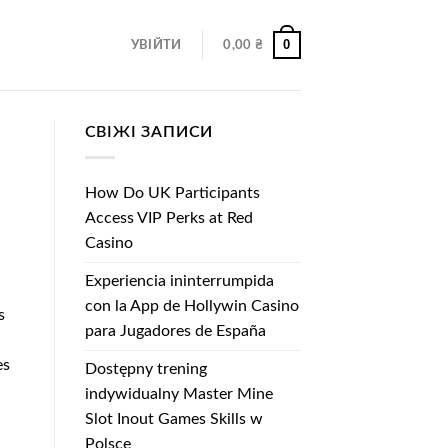
0
УВІЙТИ
0,00
₴
СВІЖІ ЗАПИСИ
How Do UK Participants
Access VIP Perks at Red
Casino
Experiencia ininterrumpida
con la App de Hollywin Casino
s
para Jugadores de España
es
Dostępny trening
indywidualny Master Mine
Slot Inout Games Skills w
Polsce