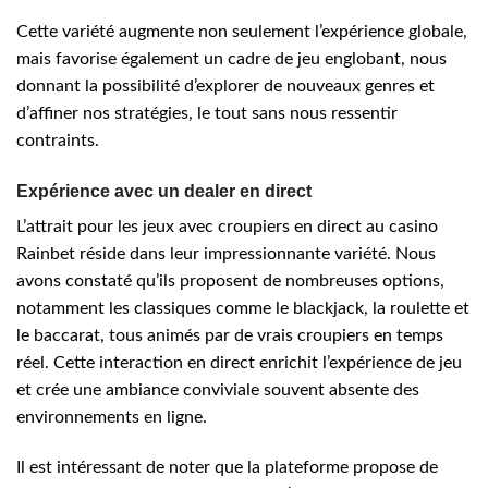
Cette variété augmente non seulement l’expérience globale,
mais favorise également un cadre de jeu englobant, nous
donnant la possibilité d’explorer de nouveaux genres et
d’affiner nos stratégies, le tout sans nous ressentir
contraints.
Expérience avec un dealer en direct
L’attrait pour les jeux avec croupiers en direct au casino
Rainbet réside dans leur impressionnante variété. Nous
avons constaté qu’ils proposent de nombreuses options,
notamment les classiques comme le blackjack, la roulette et
le baccarat, tous animés par de vrais croupiers en temps
réel. Cette interaction en direct enrichit l’expérience de jeu
et crée une ambiance conviviale souvent absente des
environnements en ligne.
Il est intéressant de noter que la plateforme propose de