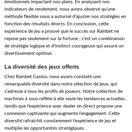
émotionnels impactant nos plans. En analysant nos
indicateurs de rendement, nous avons observé qu’une
méthode flexible nous a autorisé d’ajuster nos stratégies en
fonction des résultats directs. En conclusion, cette
expérience de jeu a prouvé que le succès sur Rainbet ne
repose pas seulement sur la fortune ; c’est un combinaison
de stratégie logique et d’instinct courageuse qui assure un
divertissement optimal.
La diversité des jeux offerts
Chez Rainbet Casino, nous avons constaté une
remarquable diversité dans notre sélection de jeux, qui
s’adresse à tous les profils de joueurs. Notre collection de
machines à sous reflète à elle seule les tendances actuelles,
tandis que l’expérience avec dealer en direct propose une
connexion captivante qui augmente l’engagement. Cette
diversité rafraîchit constamment l’expérience de jeu et
multiplie les opportunités stratégiques.