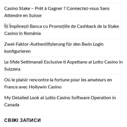
Casino Stake – Prêt à Gagner ? Connectez-vous Sans
Attendre en Suisse
Îți Împlinești Banca cu Promoțiile de Cashback de la Stake
Casino în România
Zwei-Faktor-Authentifizierung für den Bwin Login
konfigurieren
Le Sfide Settimanali Esclusive ti Aspettano al Lotto Casino in
Svizzera
Où le plaisir rencontre la fortune pour les amateurs en
France avec Hollywin Casino
My Detailed Look at Lotto Casino Software Operation in
Canada
СВІЖІ ЗАПИСИ