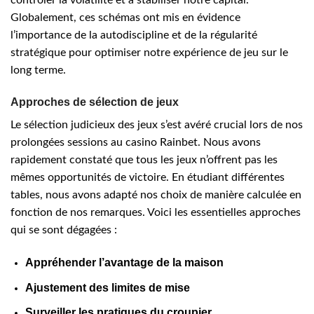
Globalement, ces schémas ont mis en évidence
l’importance de la autodiscipline et de la régularité
stratégique pour optimiser notre expérience de jeu sur le
long terme.
Approches de sélection de jeux
Le sélection judicieux des jeux s’est avéré crucial lors de nos
prolongées sessions au casino Rainbet. Nous avons
rapidement constaté que tous les jeux n’offrent pas les
mêmes opportunités de victoire. En étudiant différentes
tables, nous avons adapté nos choix de manière calculée en
fonction de nos remarques. Voici les essentielles approches
qui se sont dégagées :
Appréhender l’avantage de la maison
Ajustement des limites de mise
Surveiller les pratiques du croupier