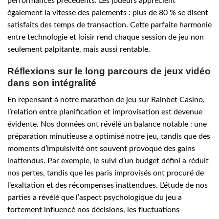
performances précédents. Les joueurs apprécient
également la vitesse des paiements : plus de 80 % se disent
satisfaits des temps de transaction. Cette parfaite harmonie
entre technologie et loisir rend chaque session de jeu non
seulement palpitante, mais aussi rentable.
Réflexions sur le long parcours de jeux vidéo
dans son intégralité
En repensant à notre marathon de jeu sur Rainbet Casino,
l’relation entre planification et improvisation est devenue
évidente. Nos données ont révélé un balance notable : une
préparation minutieuse a optimisé notre jeu, tandis que des
moments d’impulsivité ont souvent provoqué des gains
inattendus. Par exemple, le suivi d’un budget défini a réduit
nos pertes, tandis que les paris improvisés ont procuré de
l’exaltation et des récompenses inattendues. L’étude de nos
parties a révélé que l’aspect psychologique du jeu a
fortement influencé nos décisions, les fluctuations