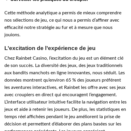
Cette méthode analytique a permis de mieux comprendre
nos sélections de jeu, ce qui nous a permis d’affiner avec
efficacité notre stratégie au fur et à mesure que nous
jouions.
L’excitation de l’expérience de jeu
Chez Rainbet Casino, l’excitation du jeu est un élément clé
de son succès. La diversité des jeux, des jeux traditionnels
aux bandits manchots en ligne innovantes, nous séduit. Les
données montrent qu’environ 65 % des joueurs préférent
les aventures interactives, et Rainbet les offre avec ses jeux
avec croupiers en direct qui encouragent l’engagement.
L’interface utilisateur intuitive facilite la navigation entre les
jeux et aide à retenir les joueurs. De plus, les statistiques en
temps réel affichées pendant le jeu améliorent la prise de
décision et permettent d’élaborer des plans basées sur les