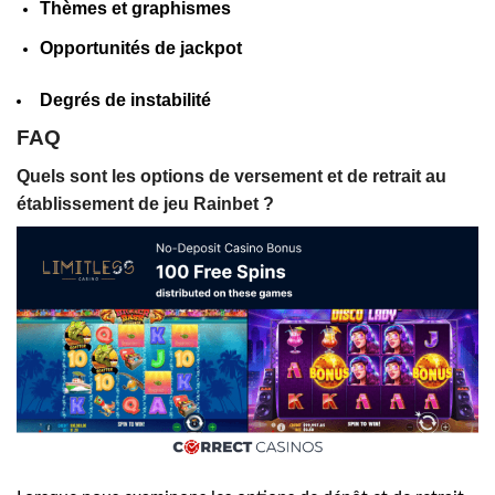
Thèmes et graphismes
Opportunités de jackpot
Degrés de instabilité
FAQ
Quels sont les options de versement et de retrait au
établissement de jeu Rainbet ?