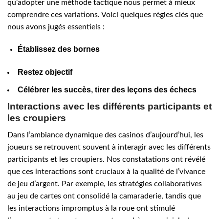
qu’adopter une méthode tactique nous permet à mieux
comprendre ces variations. Voici quelques règles clés que
nous avons jugés essentiels :
Établissez des bornes
Restez objectif
Célébrer les succès, tirer des leçons des échecs
Interactions avec les différents participants et
les croupiers
Dans l’ambiance dynamique des casinos d’aujourd’hui, les
joueurs se retrouvent souvent à interagir avec les différents
participants et les croupiers. Nos constatations ont révélé
que ces interactions sont cruciaux à la qualité de l’vivance
de jeu d’argent. Par exemple, les stratégies collaboratives
au jeu de cartes ont consolidé la camaraderie, tandis que
les interactions impromptus à la roue ont stimulé