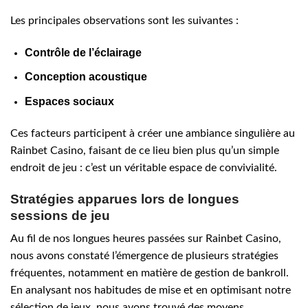
Les principales observations sont les suivantes :
Contrôle de l’éclairage
Conception acoustique
Espaces sociaux
Ces facteurs participent à créer une ambiance singulière au
Rainbet Casino, faisant de ce lieu bien plus qu’un simple
endroit de jeu : c’est un véritable espace de convivialité.
Stratégies apparues lors de longues
sessions de jeu
Au fil de nos longues heures passées sur Rainbet Casino,
nous avons constaté l’émergence de plusieurs stratégies
fréquentes, notamment en matière de gestion de bankroll.
En analysant nos habitudes de mise et en optimisant notre
sélection de jeux, nous avons trouvé des moyens