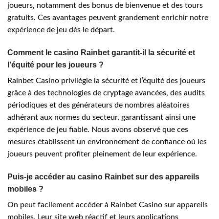
joueurs, notamment des bonus de bienvenue et des tours
gratuits. Ces avantages peuvent grandement enrichir notre
expérience de jeu dès le départ.
Comment le casino Rainbet garantit-il la sécurité et
l’équité pour les joueurs ?
Rainbet Casino privilégie la sécurité et l’équité des joueurs
grâce à des technologies de cryptage avancées, des audits
périodiques et des générateurs de nombres aléatoires
adhérant aux normes du secteur, garantissant ainsi une
expérience de jeu fiable. Nous avons observé que ces
mesures établissent un environnement de confiance où les
joueurs peuvent profiter pleinement de leur expérience.
Puis-je accéder au casino Rainbet sur des appareils
mobiles ?
On peut facilement accéder à Rainbet Casino sur appareils
mobiles. Leur site web réactif et leurs applications