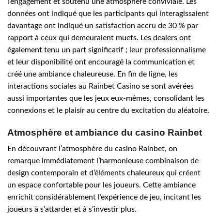
l’engagement et soutenu une atmosphère conviviale. Les
données ont indiqué que les participants qui interagissaient
davantage ont indiqué un satisfaction accru de 30 % par
rapport à ceux qui demeuraient muets. Les dealers ont
également tenu un part significatif ; leur professionnalisme
et leur disponibilité ont encouragé la communication et
créé une ambiance chaleureuse. En fin de ligne, les
interactions sociales au Rainbet Casino se sont avérées
aussi importantes que les jeux eux-mêmes, consolidant les
connexions et le plaisir au centre du excitation du aléatoire.
Atmosphère et ambiance du casino Rainbet
En découvrant l’atmosphère du casino Rainbet, on
remarque immédiatement l’harmonieuse combinaison de
design contemporain et d’éléments chaleureux qui créent
un espace confortable pour les joueurs. Cette ambiance
enrichit considérablement l’expérience de jeu, incitant les
joueurs à s’attarder et à s’investir plus.