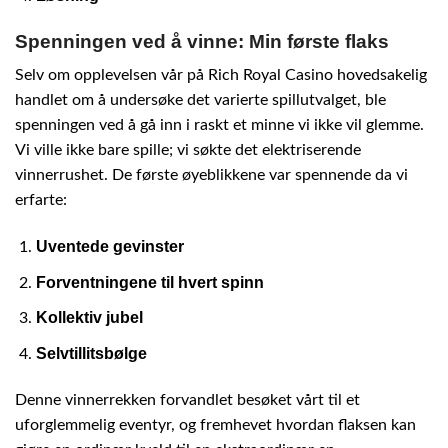
Spenningen ved å vinne: Min første flaks
Selv om opplevelsen vår på Rich Royal Casino hovedsakelig
handlet om å undersøke det varierte spillutvalget, ble
spenningen ved å gå inn i raskt et minne vi ikke vil glemme.
Vi ville ikke bare spille; vi søkte det elektriserende
vinnerrushet. De første øyeblikkene var spennende da vi
erfarte:
Uventede gevinster
Forventningene til hvert spinn
Kollektiv jubel
Selvtillitsbølge
Denne vinnerrekken forvandlet besøket vårt til et
uforglemmelig eventyr, og fremhevet hvordan flaksen kan