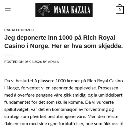
Skip
0
to
content
UNCATEGORIZED
Jeg deponerte inn 1000 på Rich Royal
Casino i Norge. Her er hva som skjedde.
POSTED ON
08.04.2026
BY
ADMIN
Da vi besluttet å plassere 1000 kroner på
Rich Royal Casino
i Norge, forventet vi en spennende opplevelse. Prosessen
med å overføre pengene våre gikk smidig, og la umiddelbart
fundamentet for det som skulle komme. Da vi vurderte
spillutvalget, var det en kombinasjon av forventning og
strategi som påvirket beslutningene våre. Men den første
flaksen kom med sine egne forbløffelser, noe som fikk oss til