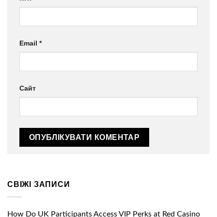
Email
*
Сайт
СВІЖІ ЗАПИСИ
How Do UK Participants Access VIP Perks at Red Casino