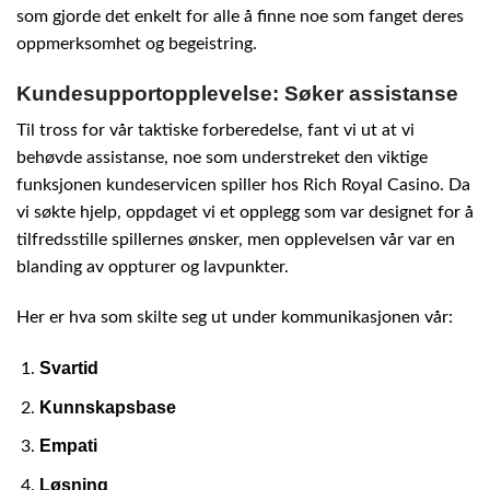
som gjorde det enkelt for alle å finne noe som fanget deres
oppmerksomhet og begeistring.
Kundesupportopplevelse: Søker assistanse
Til tross for vår taktiske forberedelse, fant vi ut at vi
behøvde assistanse, noe som understreket den viktige
funksjonen kundeservicen spiller hos Rich Royal Casino. Da
vi søkte hjelp, oppdaget vi et opplegg som var designet for å
tilfredsstille spillernes ønsker, men opplevelsen vår var en
blanding av oppturer og lavpunkter.
Her er hva som skilte seg ut under kommunikasjonen vår:
Svartid
Kunnskapsbase
Empati
Løsning