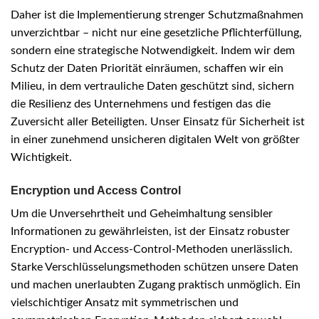
Daher ist die Implementierung strenger Schutzmaßnahmen
unverzichtbar – nicht nur eine gesetzliche Pflichterfüllung,
sondern eine strategische Notwendigkeit. Indem wir dem
Schutz der Daten Priorität einräumen, schaffen wir ein
Milieu, in dem vertrauliche Daten geschützt sind, sichern
die Resilienz des Unternehmens und festigen das die
Zuversicht aller Beteiligten. Unser Einsatz für Sicherheit ist
in einer zunehmend unsicheren digitalen Welt von größter
Wichtigkeit.
Encryption und Access Control
Um die Unversehrtheit und Geheimhaltung sensibler
Informationen zu gewährleisten, ist der Einsatz robuster
Encryption- und Access-Control-Methoden unerlässlich.
Starke Verschlüsselungsmethoden schützen unsere Daten
und machen unerlaubten Zugang praktisch unmöglich. Ein
vielschichtiger Ansatz mit symmetrischen und