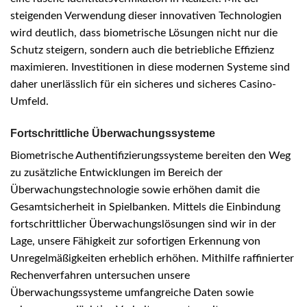
steigenden Verwendung dieser innovativen Technologien
wird deutlich, dass biometrische Lösungen nicht nur die
Schutz steigern, sondern auch die betriebliche Effizienz
maximieren. Investitionen in diese modernen Systeme sind
daher unerlässlich für ein sicheres und sicheres Casino-
Umfeld.
Fortschrittliche Überwachungssysteme
Biometrische Authentifizierungssysteme bereiten den Weg
zu zusätzliche Entwicklungen im Bereich der
Überwachungstechnologie sowie erhöhen damit die
Gesamtsicherheit in Spielbanken. Mittels die Einbindung
fortschrittlicher Überwachungslösungen sind wir in der
Lage, unsere Fähigkeit zur sofortigen Erkennung von
Unregelmäßigkeiten erheblich erhöhen. Mithilfe raffinierter
Rechenverfahren untersuchen unsere
Überwachungssysteme umfangreiche Daten sowie