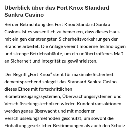
Überblick über das Fort Knox Standard
Sankra Casino
Bei der Betrachtung des Fort Knox Standard Sankra
Casinos ist es wesentlich zu bemerken, dass dieses Haus
mit einigen der strengsten Sicherheitsvorkehrungen der
Branche arbeitet. Die Anlage vereint moderne Technologien
und strenge Betriebsabläufe, um ein unübertroffenes Maß
an Sicherheit und Integrität zu gewährleisten.
Der Begriff „Fort Knox“ steht für maximale Sicherheit;
dementsprechend spiegelt das Standard Sankra Casino
dieses Ethos mit fortschrittlichen
Biometriezugangssystemen, Überwachungssystemen und
Verschlüsselungstechniken wieder. Kundentransaktionen
werden genau überwacht und mit modernen
Verschlüsselungsmethoden geschützt, um sowohl die
Einhaltung gesetzlicher Bestimmungen als auch den Schutz