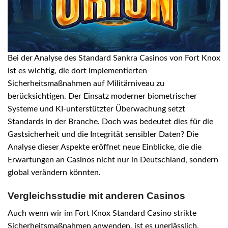
Bei der Analyse des Standard Sankra Casinos von Fort Knox
ist es wichtig, die dort implementierten
Sicherheitsmaßnahmen auf Militärniveau zu
berücksichtigen. Der Einsatz moderner biometrischer
Systeme und KI-unterstützter Überwachung setzt
Standards in der Branche. Doch was bedeutet dies für die
Gastsicherheit und die Integrität sensibler Daten? Die
Analyse dieser Aspekte eröffnet neue Einblicke, die die
Erwartungen an Casinos nicht nur in Deutschland, sondern
global verändern könnten.
Vergleichsstudie mit anderen Casinos
Auch wenn wir im Fort Knox Standard Casino strikte
Sicherheitsmaßnahmen anwenden, ist es unerlässlich,