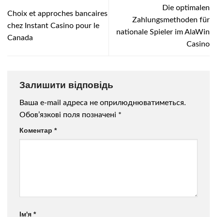
Die optimalen
Choix et approches bancaires
Zahlungsmethoden für
chez Instant Casino pour le
nationale Spieler im AlaWin
Canada
Casino
Залишити відповідь
Ваша e-mail адреса не оприлюднюватиметься.
Обов’язкові поля позначені
*
Коментар
*
Ім'я
*