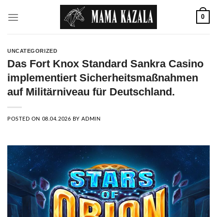
Skip
0
to
content
UNCATEGORIZED
Das Fort Knox Standard Sankra Casino
implementiert Sicherheitsmaßnahmen
auf Militärniveau für Deutschland.
POSTED ON
08.04.2026
BY
ADMIN