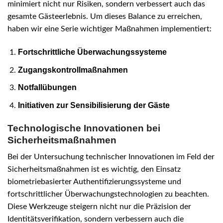
minimiert nicht nur Risiken, sondern verbessert auch das
gesamte Gästeerlebnis. Um dieses Balance zu erreichen,
haben wir eine Serie wichtiger Maßnahmen implementiert:
Fortschrittliche Überwachungssysteme
Zugangskontrollmaßnahmen
Notfallübungen
Initiativen zur Sensibilisierung der Gäste
Technologische Innovationen bei
Sicherheitsmaßnahmen
Bei der Untersuchung technischer Innovationen im Feld der
Sicherheitsmaßnahmen ist es wichtig, den Einsatz
biometriebasierter Authentifizierungssysteme und
fortschrittlicher Überwachungstechnologien zu beachten.
Diese Werkzeuge steigern nicht nur die Präzision der
Identitätsverifikation, sondern verbessern auch die