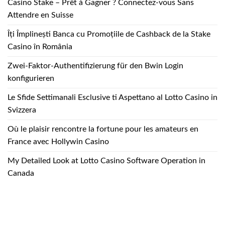
Casino Stake – Prêt à Gagner ? Connectez-vous Sans
Attendre en Suisse
Îți Împlinești Banca cu Promoțiile de Cashback de la Stake
Casino în România
Zwei-Faktor-Authentifizierung für den Bwin Login
konfigurieren
Le Sfide Settimanali Esclusive ti Aspettano al Lotto Casino in
Svizzera
Où le plaisir rencontre la fortune pour les amateurs en
France avec Hollywin Casino
My Detailed Look at Lotto Casino Software Operation in
Canada