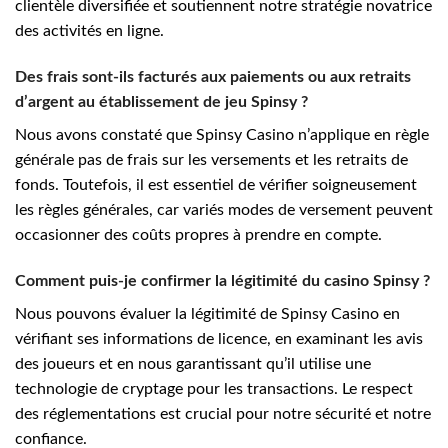
clientèle diversifiée et soutiennent notre stratégie novatrice
des activités en ligne.
Des frais sont-ils facturés aux paiements ou aux retraits
d’argent au établissement de jeu Spinsy ?
Nous avons constaté que Spinsy Casino n’applique en règle
générale pas de frais sur les versements et les retraits de
fonds. Toutefois, il est essentiel de vérifier soigneusement
les règles générales, car variés modes de versement peuvent
occasionner des coûts propres à prendre en compte.
Comment puis-je confirmer la légitimité du casino Spinsy ?
Nous pouvons évaluer la légitimité de Spinsy Casino en
vérifiant ses informations de licence, en examinant les avis
des joueurs et en nous garantissant qu’il utilise une
technologie de cryptage pour les transactions. Le respect
des réglementations est crucial pour notre sécurité et notre
confiance.