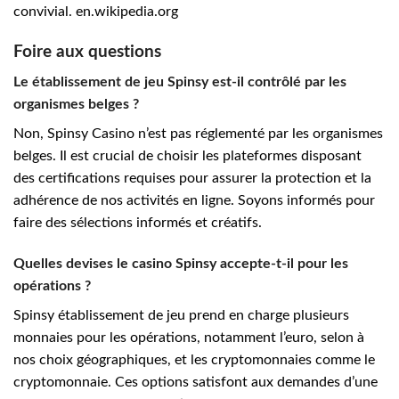
convivial.
en.wikipedia.org
Foire aux questions
Le établissement de jeu Spinsy est-il contrôlé par les
organismes belges ?
Non, Spinsy Casino n’est pas réglementé par les organismes
belges. Il est crucial de choisir les plateformes disposant
des certifications requises pour assurer la protection et la
adhérence de nos activités en ligne. Soyons informés pour
faire des sélections informés et créatifs.
Quelles devises le casino Spinsy accepte-t-il pour les
opérations ?
Spinsy établissement de jeu prend en charge plusieurs
monnaies pour les opérations, notamment l’euro, selon à
nos choix géographiques, et les cryptomonnaies comme le
cryptomonnaie. Ces options satisfont aux demandes d’une