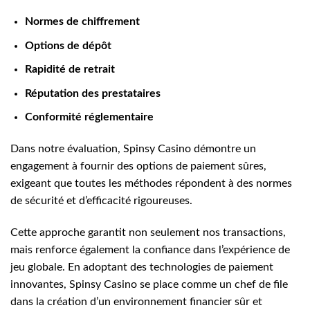
Normes de chiffrement
Options de dépôt
Rapidité de retrait
Réputation des prestataires
Conformité réglementaire
Dans notre évaluation,
Spinsy Casino
démontre un
engagement à fournir des options de paiement sûres,
exigeant que toutes les méthodes répondent à des normes
de sécurité et d’efficacité rigoureuses.
Cette approche garantit non seulement nos transactions,
mais renforce également la confiance dans l’expérience de
jeu globale. En adoptant des technologies de paiement
innovantes, Spinsy Casino se place comme un chef de file
dans la création d’un environnement financier sûr et