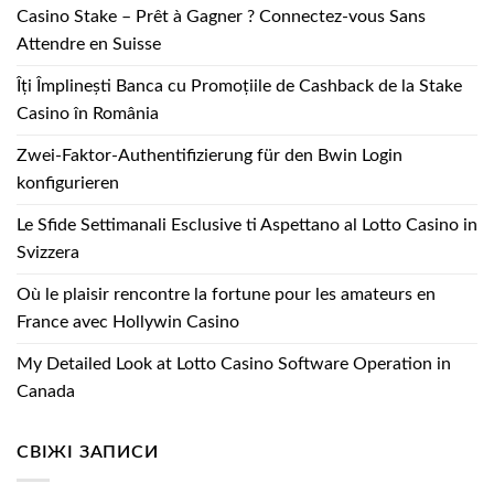
Casino Stake – Prêt à Gagner ? Connectez-vous Sans
Attendre en Suisse
Îți Împlinești Banca cu Promoțiile de Cashback de la Stake
Casino în România
Zwei-Faktor-Authentifizierung für den Bwin Login
konfigurieren
Le Sfide Settimanali Esclusive ti Aspettano al Lotto Casino in
Svizzera
Où le plaisir rencontre la fortune pour les amateurs en
France avec Hollywin Casino
My Detailed Look at Lotto Casino Software Operation in
Canada
СВІЖІ ЗАПИСИ