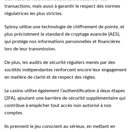
transactions, mais aussi à garantir le respect des normes
régulatrices les plus strictes.
Spinsy utilise une technologie de chiffrement de pointe, et
plus précisément la standard de cryptage avancée (AES),
qui protège nos informations personnelles et financières
lors de leur transmission.
De plus, les audits de sécurité réguliers menés par des
sociétés indépendantes renforcent encore leur engagement
en matière de clarté et de respect des règles.
Le casino utilise également l’authentification à deux étapes
(2FA), ajoutant une barrière de sécurité supplémentaire qui
contribue à empêcher tout accès non autorisé à nos
comptes.
Ils prennent le jeu conscient au sérieux, en mettant en