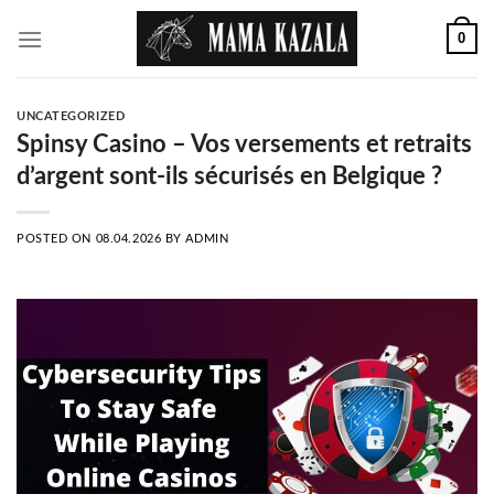
Skip
0
to
content
UNCATEGORIZED
Spinsy Casino – Vos versements et retraits
d’argent sont-ils sécurisés en Belgique ?
POSTED ON
08.04.2026
BY
ADMIN