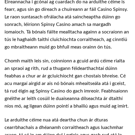
Éireannacha i gcónaí ag cuardach do na arduithe céime is
fearr, agus sin go díreach a chuireann ar fáil Casino Spinsy.
Le raon suntasach ofrálacha atá saincheaptha dúinn go
sonrach, léiríonn Spinsy Casino amach sa margadh
iomaíoch. Tá bónais fáilte mealltacha againn a socraíonn an
tús le haghaidh taithí cluichíochta corraitheach, ag cinntiú
go mbraitheann muid go bhfuil meas orainn ón tús.
Chomh maith leis sin, coinníonn a gcuid ardú céime rialta
an spraoi ag rith, rud a thugann féidearthachtaí dúinn
feabhas a chur ar ár gcluichíocht gan chostais bhreise. Cé
acu margaí airgid ar ais nó bónais mheaitseála atá i gceist,
tá rud éigin ag Spinsy Casino do gach imreoir. Feabhsaíonn
gnéithe ar leith cosúil le duaiseanna dílseachta ár dtaithí
níos mó, ag ligean dúinn pointí a bhailiú agus muid ag imirt.
Le arduithe céime nua atá deartha chun ár dturas
cearrbhachais a dhéanamh corraitheach agus luachmhar
araon, tá sé in am dúinn dul i ngleic agus gach rud atá le