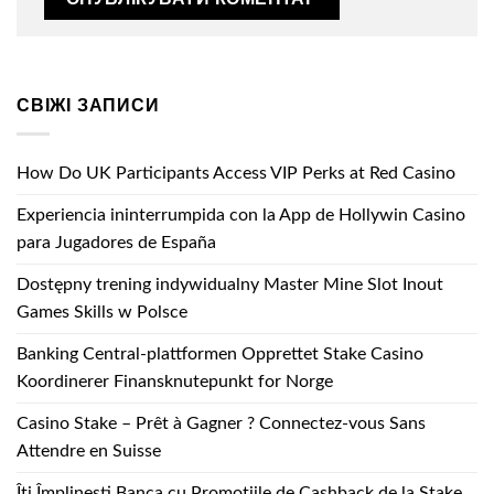
СВІЖІ ЗАПИСИ
How Do UK Participants Access VIP Perks at Red Casino
Experiencia ininterrumpida con la App de Hollywin Casino
para Jugadores de España
Dostępny trening indywidualny Master Mine Slot Inout
Games Skills w Polsce
Banking Central-plattformen Opprettet Stake Casino
Koordinerer Finansknutepunkt for Norge
Casino Stake – Prêt à Gagner ? Connectez-vous Sans
Attendre en Suisse
Îți Împlinești Banca cu Promoțiile de Cashback de la Stake