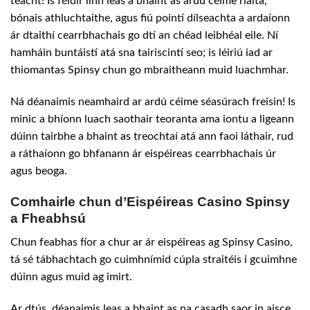
teacht! Is féidir linn leas a bhaint as ardú céime rialta,
bónais athluchtaithe, agus fiú pointí dílseachta a ardaíonn
ár dtaithí cearrbhachais go dtí an chéad leibhéal eile. Ní
hamháin buntáistí atá sna tairiscintí seo; is léiriú iad ar
thiomantas Spinsy chun go mbraitheann muid luachmhar.
Ná déanaimis neamhaird ar ardú céime séasúrach freisin! Is
minic a bhíonn luach saothair teoranta ama iontu a ligeann
dúinn tairbhe a bhaint as treochtaí atá ann faoi láthair, rud
a ráthaíonn go bhfanann ár eispéireas cearrbhachais úr
agus beoga.
Comhairle chun d’Eispéireas Casino Spinsy
a Fheabhsú
Chun feabhas fíor a chur ar ár eispéireas ag Spinsy Casino,
tá sé tábhachtach go cuimhnímid cúpla straitéis i gcuimhne
dúinn agus muid ag imirt.
Ar dtús, déanaimis leas a bhaint as na casadh saor in aisce