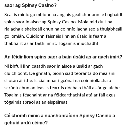
saor ag Spinsy Casino?
Sea, is minic go mbíonn ceanglais geallchur ann le haghaidh
spins saor in aisce ag Spinsy Casino. Molaimid duit na
rialacha a sheiceáil chun na coinníollacha seo a thuigbheáil
go iomlán. Cuidíonn faisnéis linn an úsáid is fearr a
thabhairt as ár taithí imirt. Tógaimis iniúchadh!
An féidir liom spins saor a bain úsáid as ar gach imirt?
Ní bhfuil linn casadh saor in aisce a úsáid ar gach
cluichíocht. De ghnáth, bíonn siad teoranta do meaisíní
sliotán áirithe. Is ciallmhar i gcónaí na coinníollacha a
scrúdú chun an leas is fearr is dócha a fháil as ár gcluiche.
Tógaimis féachaint ar na féidearthachtaí atá ar fáil agus
tógaimis spraoi as an eispéireas!
Cé chomh minic a nuashonraíonn Spinsy Casino a
gchuid ardú céime?