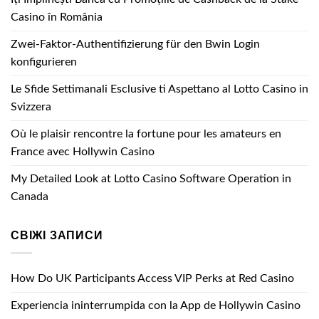
Casino în România
Zwei-Faktor-Authentifizierung für den Bwin Login
konfigurieren
Le Sfide Settimanali Esclusive ti Aspettano al Lotto Casino in
Svizzera
Où le plaisir rencontre la fortune pour les amateurs en
France avec Hollywin Casino
My Detailed Look at Lotto Casino Software Operation in
Canada
СВІЖІ ЗАПИСИ
How Do UK Participants Access VIP Perks at Red Casino
Experiencia ininterrumpida con la App de Hollywin Casino