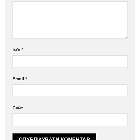
Ім'я
*
Email
*
Сайт