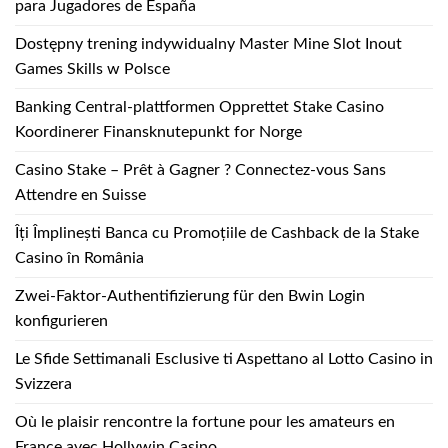
para Jugadores de España
Dostępny trening indywidualny Master Mine Slot Inout
Games Skills w Polsce
Banking Central-plattformen Opprettet Stake Casino
Koordinerer Finansknutepunkt for Norge
Casino Stake – Prêt à Gagner ? Connectez-vous Sans
Attendre en Suisse
Îți Împlinești Banca cu Promoțiile de Cashback de la Stake
Casino în România
Zwei-Faktor-Authentifizierung für den Bwin Login
konfigurieren
Le Sfide Settimanali Esclusive ti Aspettano al Lotto Casino in
Svizzera
Où le plaisir rencontre la fortune pour les amateurs en
France avec Hollywin Casino