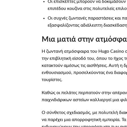
Οι επισκέπτες μπορούν να δοκιμάσουν 
επιπέδου κουζίνα στις πολυτελείς επιλο
Οι συχνές ζωντανές παραστάσεις και 
εξασφαλίζοντας αδιάλειπτη διασκέδαση 
Μια ματιά στην ατμόσφαι
Η ζωντανή ατμόσφαιρα του
Hugo
Casino σ
την επιβλητική είσοδό του, όπου το ήχος
κατακτούν αμέσως τις αισθήσεις. Αυτή η 
ενθουσιασμού, προσελκύοντας ένα διαφορ
τουρίστες.
Καθώς οι πελάτες περπατούν στην απέραντ
παιχνιδιάρικων αστείων καλλιεργεί μια φ
Ο σύνθετος σχεδιασμός, με πολυτελή διακ
να παρέχει μια απορροφητική εμπειρία. Τα
ενδυναμώνουν την υπερφόρτωση των αισθή