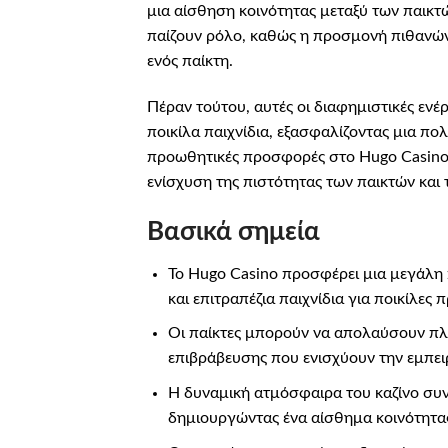
μια αίσθηση κοινότητας μεταξύ των παικτ
παίζουν ρόλο, καθώς η προσμονή πιθανώ
ενός παίκτη.
Πέραν τούτου, αυτές οι διαφημιστικές εν
ποικίλα παιχνίδια, εξασφαλίζοντας μια πο
προωθητικές προσφορές στο Hugo Casino δε
ενίσχυση της πιστότητας των παικτών και 
Βασικά σημεία
Το Hugo Casino προσφέρει μια μεγάλη 
και επιτραπέζια παιχνίδια για ποικίλες 
Οι παίκτες μπορούν να απολαύσουν πλ
επιβράβευσης που ενισχύουν την εμπειρ
Η δυναμική ατμόσφαιρα του καζίνο συνδ
δημιουργώντας ένα αίσθημα κοινότητας