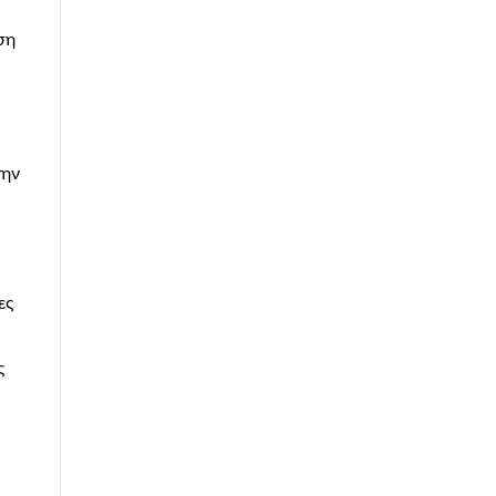
ση
την
ες
ς