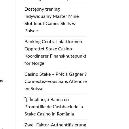
Dostępny trening
indywidualny Master Mine
Slot Inout Games Skills w
Polsce
Banking Central-plattformen
Opprettet Stake Casino
Koordinerer Finansknutepunkt
for Norge
Casino Stake – Prêt à Gagner ?
ων
Connectez-vous Sans Attendre
en Suisse
Îți Împlinești Banca cu
Promoțiile de Cashback de la
Stake Casino în România
Zwei-Faktor-Authentifizierung