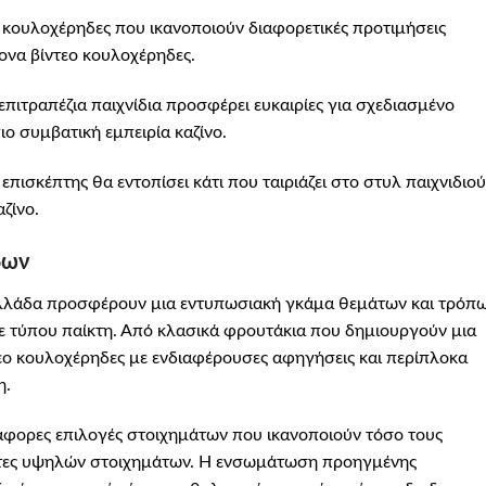
 κουλοχέρηδες που ικανοποιούν διαφορετικές προτιμήσεις
ονα βίντεο κουλοχέρηδες.
πιτραπέζια παιχνίδια προσφέρει ευκαιρίες για σχεδιασμένο
ο συμβατική εμπειρία καζίνο.
επισκέπτης θα εντοπίσει κάτι που ταιριάζει στο στυλ παιχνιδιού
αζίνο.
δων
Ελλάδα προσφέρουν μια εντυπωσιακή γκάμα θεμάτων και τρόπ
άθε τύπου παίκτη. Από κλασικά φρουτάκια που δημιουργούν μια
εο κουλοχέρηδες με ενδιαφέρουσες αφηγήσεις και περίπλοκα
η.
άφορες επιλογές στοιχημάτων που ικανοποιούν τόσο τους
ίκτες υψηλών στοιχημάτων. Η ενσωμάτωση προηγμένης