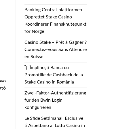
Banking Central-plattformen
Opprettet Stake Casino
Koordinerer Finansknutepunkt
for Norge
Casino Stake – Prêt à Gagner ?
Connectez-vous Sans Attendre
en Suisse
Îți Împlinești Banca cu
Promoțiile de Cashback de la
όνο
Stake Casino în România
υτό
Zwei-Faktor-Authentifizierung
für den Bwin Login
konfigurieren
Le Sfide Settimanali Esclusive
ti Aspettano al Lotto Casino in