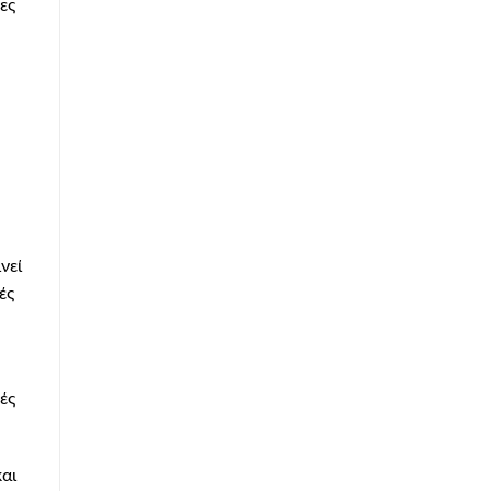
ες
νεί
ές
ές
αι