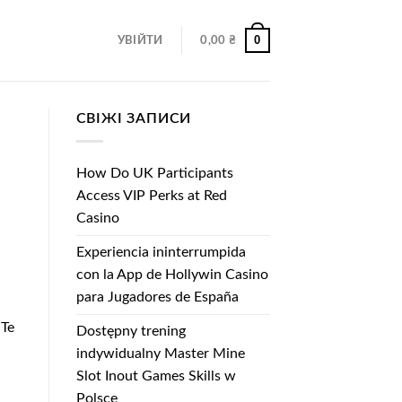
0
УВІЙТИ
0,00
₴
СВІЖІ ЗАПИСИ
How Do UK Participants
Access VIP Perks at Red
Casino
Experiencia ininterrumpida
con la App de Hollywin Casino
para Jugadores de España
 Te
Dostępny trening
indywidualny Master Mine
Slot Inout Games Skills w
Polsce