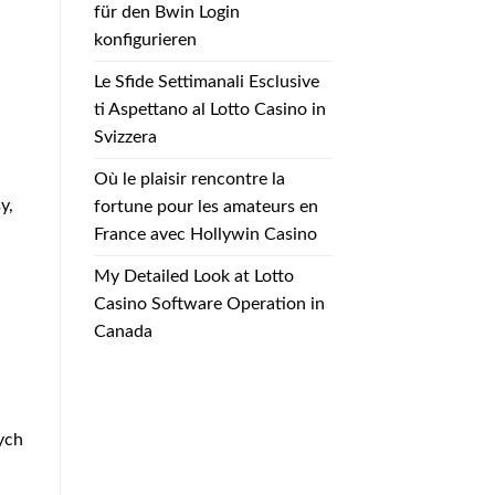
für den Bwin Login
konfigurieren
Le Sfide Settimanali Esclusive
ti Aspettano al Lotto Casino in
Svizzera
Où le plaisir rencontre la
y,
fortune pour les amateurs en
France avec Hollywin Casino
My Detailed Look at Lotto
Casino Software Operation in
Canada
ych