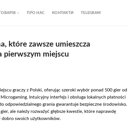
ТОВАРІВ
ПРО НАС
КОНТАКТИ
TELEGRAM
ma, które zawsze umieszcza
a pierwszym miejscu
jscu graczy z Polski, oferując szeroki wybór ponad 500 gier od
icrogaming. Intuicyjny interfejs i obsługa lokalnych płatności
do odpowiedzialnego grania gwarantuje bezpieczne środowisko.
ier, ale należy rozważyć głębsze kwestie, które naprawdę
w dobro swoich użytkowników.