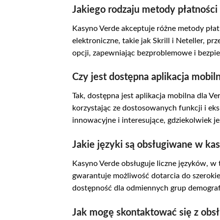
Jakiego rodzaju metody płatności 
Kasyno Verde akceptuje różne metody płatn
elektroniczne, takie jak Skrill i Neteller,
opcji, zapewniając bezproblemowe i bezpie
Czy jest dostępna aplikacja mobil
Tak, dostępna jest aplikacja mobilna dla V
korzystając ze dostosowanych funkcji i ek
innowacyjne i interesujące, gdziekolwiek j
Jakie języki są obsługiwane w ka
Kasyno Verde obsługuje liczne języków, w 
gwarantuje możliwość dotarcia do szeroki
dostępność dla odmiennych grup demografi
Jak mogę skontaktować się z obsł