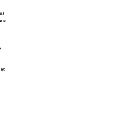
nia
ane
z
jąc