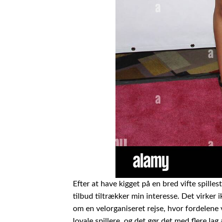
Efter at have kigget på en bred vifte spill
tilbud tiltrækker min interesse. Det virker
om en velorganiseret rejse, hvor fordelene vo
loyale spillere, og det gør det med flere lag