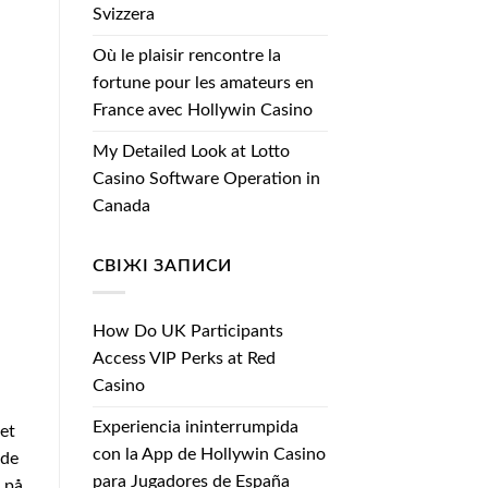
Svizzera
Où le plaisir rencontre la
fortune pour les amateurs en
France avec Hollywin Casino
My Detailed Look at Lotto
Casino Software Operation in
Canada
СВІЖІ ЗАПИСИ
How Do UK Participants
Access VIP Perks at Red
Casino
Experiencia ininterrumpida
et
con la App de Hollywin Casino
 de
para Jugadores de España
g på