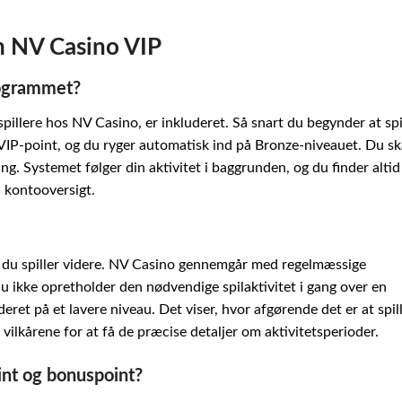
m NV Casino VIP
rogrammet?
pillere hos NV Casino, er inkluderet. Så snart du begynder at spi
VIP-point, og du ryger automatisk ind på Bronze-niveauet. Du sk
ng. Systemet følger din aktivitet i baggrunden, og du finder altid
 kontooversigt.
 om du spiller videre. NV Casino gennemgår med regelmæssige
 ikke opretholder den nødvendige spilaktivitet i gang over en
deret på et lavere niveau. Det viser, hvor afgørende det er at spil
 vilkårene for at få de præcise detaljer om aktivitetsperioder.
int og bonuspoint?