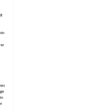
ng
min
rer
eau
øge
in
er