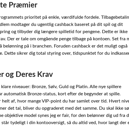
tte Præmier
ogrammets prioritet på enkle, værdifulde fordele. Tilbagebetali
dlem modtager du ugentlig cashback baseret på dit spil og dit
ring og tilbyder dig længere spilletid for pengene. Dette er ikke
v. Der er tale om omgående penge tilbage på kontoen. Set fra 
 få belønning på i branchen. Foruden cashback er det muligt også
e. Dette sikrer dig total styring over, tidspunktet for du indkasse
er og Deres Krav
lare niveauer: Bronze, Sølv, Guld og Platin. Alle nye spillere
automatisk Bronze-status, kort efter de begynder at spille.
lt af, hvor mange VIP-point du har samlet over tid. Hvert niv
mmer det tal, bliver du opgraderet med det samme. Du skal ikke s
 objektive model synes jeg er fair, for den belønner dig ud fra d
 står tydeligt i din kontooversigt, så du altid ved, hvor langt der 