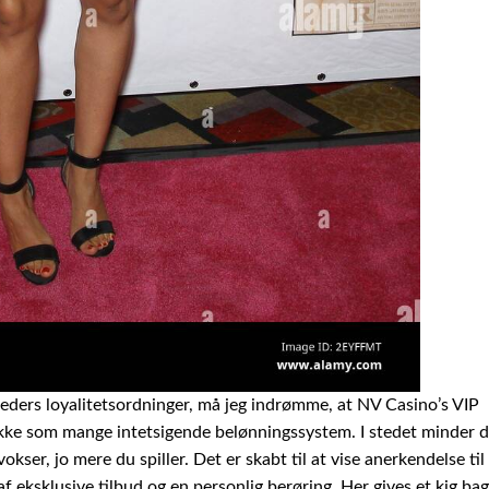
esteders loyalitetsordninger, må jeg indrømme, at NV Casino’s VIP
 ikke som mange intetsigende belønningssystem. I stedet minder d
kser, jo mere du spiller. Det er skabt til at vise anerkendelse til
 af eksklusive tilbud og en personlig berøring. Her gives et kig ba