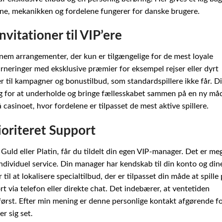
ne, mekanikken og fordelene fungerer for danske brugere.
vitationer til VIP’ere
nem arrangementer, der kun er tilgængelige for de mest loyale
neringer med eksklusive præmier for eksempel rejser eller dyrt
r til kampagner og bonustilbud, som standardspillere ikke får. D
ig for at underholde og bringe fællesskabet sammen på en ny må
 casinoet, hvor fordelene er tilpasset de mest aktive spillere.
ioriteret Support
Guld eller Platin, får du tildelt din egen VIP-manager. Det er me
ndividuel service. Din manager har kendskab til din konto og din
til at lokalisere specialtilbud, der er tilpasset din måde at spille 
rt via telefon eller direkte chat. Det indebærer, at ventetiden
først. Efter min mening er denne personlige kontakt afgørende f
er sig set.