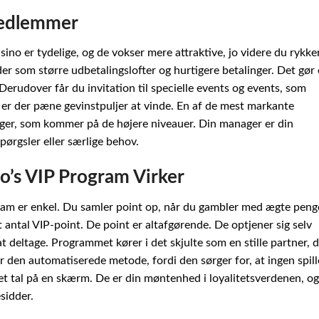
medlemmer
o er tydelige, og de vokser mere attraktive, jo videre du rykker
er som større udbetalingslofter og hurtigere betalinger. Det gør
n. Derudover får du invitation til specielle events og events, som
er der pæne gevinstpuljer at vinde. En af de mest markante
ager, som kommer på de højere niveauer. Din manager er din
spørgsler eller særlige behov.
o’s VIP Program Virker
am er enkel. Du samler point op, når du gambler med ægte peng
 antal VIP-point. De point er altafgørende. De optjener sig selv
t deltage. Programmet kører i det skjulte som en stille partner, 
r den automatiserede metode, fordi den sørger for, at ingen spill
et tal på en skærm. De er din møntenhed i loyalitetsverdenen, og
esidder.