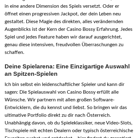
in eine andere Dimension des Spiels versetzt. Oder er
öffnet einen progressiven Jackpot, der dein Leben neu
gestaltet. Diese Magie des direkten, alles verändernden
Augenblicks ist der Kern der Casino Bossy Erfahrung. Jedes
Spiel und jedes Feature haben wir darauf ausgerichtet,
genau diese intensiven, freudvollen Überraschungen zu
schaffen.
Deine Spielarena: Eine Einzigartige Auswahl
an Spitzen-Spielen
Ich bin selbst ein leidenschaftlicher Spieler und kann dir
sagen: Die Spielauswahl von Casino Bossy erfüllt alle
Wünsche. Wir partnern mit allen großen Software-
Entwicklern, die du kennst und liebst. So bringen wir das
ultimative Portfolio direkt zu dir nach Österreich.
Unabhängig davon, ob du Spieleklassiker, neue Video-Slots,
Tischspiele mit echten Dealern oder typisch österreichische