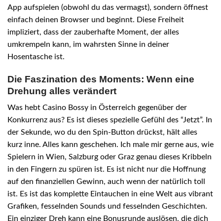
App aufspielen (obwohl du das vermagst), sondern öffnest
einfach deinen Browser und beginnt. Diese Freiheit
impliziert, dass der zauberhafte Moment, der alles
umkrempeln kann, im wahrsten Sinne in deiner
Hosentasche ist.
Die Faszination des Moments: Wenn eine
Drehung alles verändert
Was hebt Casino Bossy in Österreich gegenüber der
Konkurrenz aus? Es ist dieses spezielle Gefühl des “Jetzt”. In
der Sekunde, wo du den Spin-Button drückst, hält alles
kurz inne. Alles kann geschehen. Ich male mir gerne aus, wie
Spielern in Wien, Salzburg oder Graz genau dieses Kribbeln
in den Fingern zu spüren ist. Es ist nicht nur die Hoffnung
auf den finanziellen Gewinn, auch wenn der natürlich toll
ist. Es ist das komplette Eintauchen in eine Welt aus vibrant
Grafiken, fesselnden Sounds und fesselnden Geschichten.
Ein einziger Dreh kann eine Bonusrunde auslösen, die dich