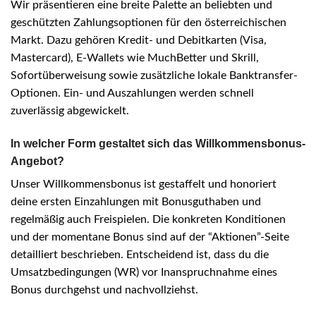
Wir präsentieren eine breite Palette an beliebten und
geschützten Zahlungsoptionen für den österreichischen
Markt. Dazu gehören Kredit- und Debitkarten (Visa,
Mastercard), E-Wallets wie MuchBetter und Skrill,
Sofortüberweisung sowie zusätzliche lokale Banktransfer-
Optionen. Ein- und Auszahlungen werden schnell
zuverlässig abgewickelt.
In welcher Form gestaltet sich das Willkommensbonus-
Angebot?
Unser Willkommensbonus ist gestaffelt und honoriert
deine ersten Einzahlungen mit Bonusguthaben und
regelmäßig auch Freispielen. Die konkreten Konditionen
und der momentane Bonus sind auf der “Aktionen”-Seite
detailliert beschrieben. Entscheidend ist, dass du die
Umsatzbedingungen (WR) vor Inanspruchnahme eines
Bonus durchgehst und nachvollziehst.