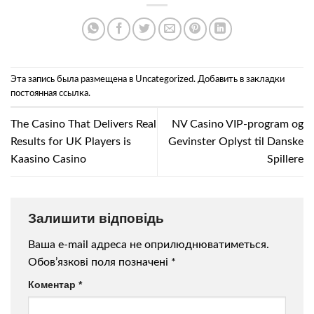
Эта запись была размещена в
Uncategorized
. Добавить в закладки
постоянная ссылка
.
The Casino That Delivers Real
NV Casino VIP-program og
Results for UK Players is
Gevinster Oplyst til Danske
Kaasino Casino
Spillere
Залишити відповідь
Ваша e-mail адреса не оприлюднюватиметься.
Обов’язкові поля позначені
*
Коментар
*