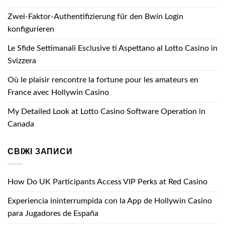
Zwei-Faktor-Authentifizierung für den Bwin Login
konfigurieren
Le Sfide Settimanali Esclusive ti Aspettano al Lotto Casino in
Svizzera
Où le plaisir rencontre la fortune pour les amateurs en
France avec Hollywin Casino
My Detailed Look at Lotto Casino Software Operation in
Canada
СВІЖІ ЗАПИСИ
How Do UK Participants Access VIP Perks at Red Casino
Experiencia ininterrumpida con la App de Hollywin Casino
para Jugadores de España