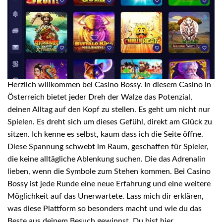
Herzlich willkommen bei Casino Bossy. In diesem Casino in
Österreich bietet jeder Dreh der Walze das Potenzial,
deinen Alltag auf den Kopf zu stellen. Es geht um nicht nur
Spielen. Es dreht sich um dieses Gefühl, direkt am Glück zu
sitzen. Ich kenne es selbst, kaum dass ich die Seite öffne.
Diese Spannung schwebt im Raum, geschaffen für Spieler,
die keine alltägliche Ablenkung suchen. Die das Adrenalin
lieben, wenn die Symbole zum Stehen kommen. Bei Casino
Bossy ist jede Runde eine neue Erfahrung und eine weitere
Möglichkeit auf das Unerwartete. Lass mich dir erklären,
was diese Plattform so besonders macht und wie du das
Beste aus deinem Besuch gewinnst. Du bist hier