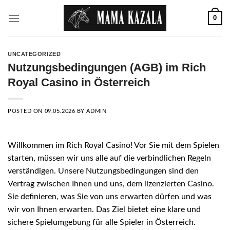
Skip
0
to
content
UNCATEGORIZED
Nutzungsbedingungen (AGB) im Rich
Royal Casino in Österreich
POSTED ON
09.05.2026
BY
ADMIN
Willkommen im
Rich Royal Casino
! Vor Sie mit dem Spielen
starten, müssen wir uns alle auf die verbindlichen Regeln
verständigen. Unsere Nutzungsbedingungen sind den
Vertrag zwischen Ihnen und uns, dem lizenzierten Casino.
Sie definieren, was Sie von uns erwarten dürfen und was
wir von Ihnen erwarten. Das Ziel bietet eine klare und
sichere Spielumgebung für alle Spieler in Österreich.