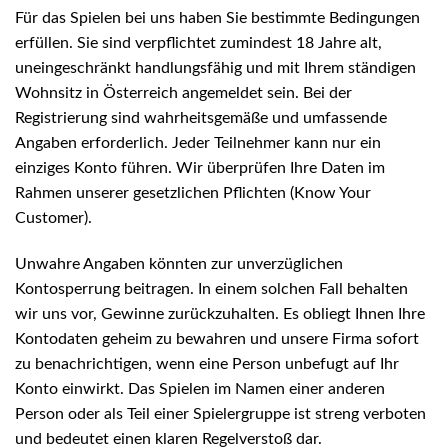
Für das Spielen bei uns haben Sie bestimmte Bedingungen
erfüllen. Sie sind verpflichtet zumindest 18 Jahre alt,
uneingeschränkt handlungsfähig und mit Ihrem ständigen
Wohnsitz in Österreich angemeldet sein. Bei der
Registrierung sind wahrheitsgemäße und umfassende
Angaben erforderlich. Jeder Teilnehmer kann nur ein
einziges Konto führen. Wir überprüfen Ihre Daten im
Rahmen unserer gesetzlichen Pflichten (Know Your
Customer).
Unwahre Angaben könnten zur unverzüglichen
Kontosperrung beitragen. In einem solchen Fall behalten
wir uns vor, Gewinne zurückzuhalten. Es obliegt Ihnen Ihre
Kontodaten geheim zu bewahren und unsere Firma sofort
zu benachrichtigen, wenn eine Person unbefugt auf Ihr
Konto einwirkt. Das Spielen im Namen einer anderen
Person oder als Teil einer Spielergruppe ist streng verboten
und bedeutet einen klaren Regelverstoß dar.