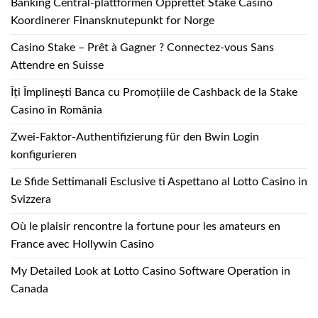
Banking Central-plattformen Opprettet Stake Casino
Koordinerer Finansknutepunkt for Norge
Casino Stake – Prêt à Gagner ? Connectez-vous Sans
Attendre en Suisse
Îți Împlinești Banca cu Promoțiile de Cashback de la Stake
Casino în România
Zwei-Faktor-Authentifizierung für den Bwin Login
konfigurieren
Le Sfide Settimanali Esclusive ti Aspettano al Lotto Casino in
Svizzera
Où le plaisir rencontre la fortune pour les amateurs en
France avec Hollywin Casino
My Detailed Look at Lotto Casino Software Operation in
Canada