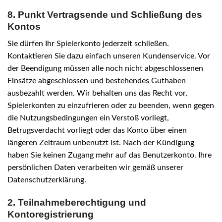
8. Punkt Vertragsende und Schließung des
Kontos
Sie dürfen Ihr Spielerkonto jederzeit schließen.
Kontaktieren Sie dazu einfach unseren Kundenservice. Vor
der Beendigung müssen alle noch nicht abgeschlossenen
Einsätze abgeschlossen und bestehendes Guthaben
ausbezahlt werden. Wir behalten uns das Recht vor,
Spielerkonten zu einzufrieren oder zu beenden, wenn gegen
die Nutzungsbedingungen ein Verstoß vorliegt,
Betrugsverdacht vorliegt oder das Konto über einen
längeren Zeitraum unbenutzt ist. Nach der Kündigung
haben Sie keinen Zugang mehr auf das Benutzerkonto. Ihre
persönlichen Daten verarbeiten wir gemäß unserer
Datenschutzerklärung.
2. Teilnahmeberechtigung und
Kontoregistrierung