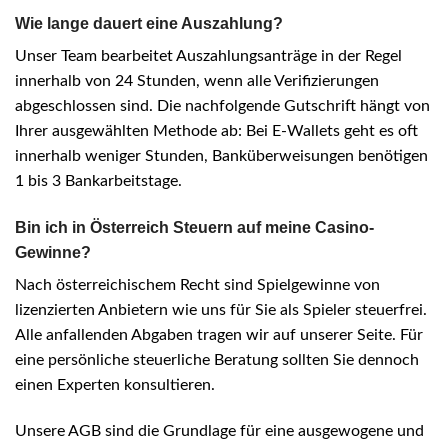
Wie lange dauert eine Auszahlung?
Unser Team bearbeitet Auszahlungsanträge in der Regel
innerhalb von 24 Stunden, wenn alle Verifizierungen
abgeschlossen sind. Die nachfolgende Gutschrift hängt von
Ihrer ausgewählten Methode ab: Bei E-Wallets geht es oft
innerhalb weniger Stunden, Banküberweisungen benötigen
1 bis 3 Bankarbeitstage.
Bin ich in Österreich Steuern auf meine Casino-
Gewinne?
Nach österreichischem Recht sind Spielgewinne von
lizenzierten Anbietern wie uns für Sie als Spieler steuerfrei.
Alle anfallenden Abgaben tragen wir auf unserer Seite. Für
eine persönliche steuerliche Beratung sollten Sie dennoch
einen Experten konsultieren.
Unsere AGB sind die Grundlage für eine ausgewogene und