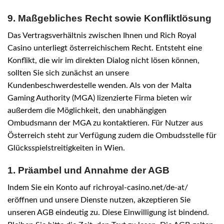
9. Maßgebliches Recht sowie Konfliktlösung
Das Vertragsverhältnis zwischen Ihnen und Rich Royal
Casino unterliegt österreichischem Recht. Entsteht eine
Konflikt, die wir im direkten Dialog nicht lösen können,
sollten Sie sich zunächst an unsere
Kundenbeschwerdestelle wenden. Als von der Malta
Gaming Authority (MGA) lizenzierte Firma bieten wir
außerdem die Möglichkeit, den unabhängigen
Ombudsmann der MGA zu kontaktieren. Für Nutzer aus
Österreich steht zur Verfügung zudem die Ombudsstelle für
Glücksspielstreitigkeiten in Wien.
1. Präambel und Annahme der AGB
Indem Sie ein Konto auf richroyal-casino.net/de-at/
eröffnen und unsere Dienste nutzen, akzeptieren Sie
unseren AGB eindeutig zu. Diese Einwilligung ist bindend.