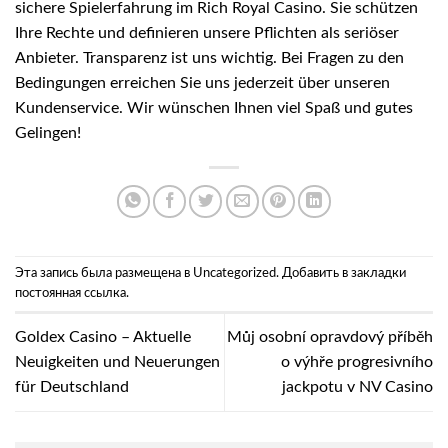
sichere Spielerfahrung im Rich Royal Casino. Sie schützen
Ihre Rechte und definieren unsere Pflichten als seriöser
Anbieter. Transparenz ist uns wichtig. Bei Fragen zu den
Bedingungen erreichen Sie uns jederzeit über unseren
Kundenservice. Wir wünschen Ihnen viel Spaß und gutes
Gelingen!
Эта запись была размещена в
Uncategorized
. Добавить в закладки
постоянная ссылка
.
Goldex Casino – Aktuelle
Můj osobní opravdový příběh
Neuigkeiten und Neuerungen
o výhře progresivního
für Deutschland
jackpotu v NV Casino