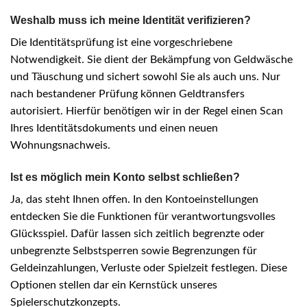
Weshalb muss ich meine Identität verifizieren?
Die Identitätsprüfung ist eine vorgeschriebene
Notwendigkeit. Sie dient der Bekämpfung von Geldwäsche
und Täuschung und sichert sowohl Sie als auch uns. Nur
nach bestandener Prüfung können Geldtransfers
autorisiert. Hierfür benötigen wir in der Regel einen Scan
Ihres Identitätsdokuments und einen neuen
Wohnungsnachweis.
Ist es möglich mein Konto selbst schließen?
Ja, das steht Ihnen offen. In den Kontoeinstellungen
entdecken Sie die Funktionen für verantwortungsvolles
Glücksspiel. Dafür lassen sich zeitlich begrenzte oder
unbegrenzte Selbstsperren sowie Begrenzungen für
Geldeinzahlungen, Verluste oder Spielzeit festlegen. Diese
Optionen stellen dar ein Kernstück unseres
Spielerschutzkonzepts.